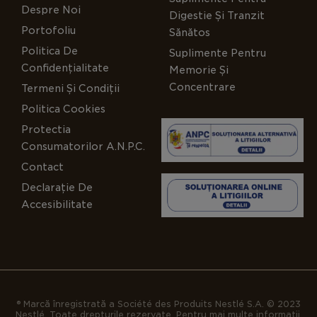
Despre Noi
Digestie Și Tranzit
Portofoliu
Sănătos
Politica De
Suplimente Pentru
Confidențialitate
Memorie Și
Concentrare
Termeni Și Condiții
Politica Cookies
Protectia
Consumatorilor A.N.P.C.
Contact
Declarație De
Accesibilitate
® Marcă înregistrată a Société des Produits Nestlé S.A. © 2023
Nestlé. Toate drepturile rezervate. Pentru mai multe informații,