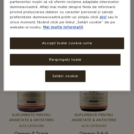
partenerilor noștri să vă oferim reclame adaptate intereselor
dumneavoastră. Aflați mai multe despre Nota de informare
SUPLIMENTE PENTRU
SUPLIMENTE PENTRU
privind prelucrarea datelor cu caracter personal și salvați
ACCELERAREA
ANXIETATE & ANTISTRES
preferințele dumneavoastră printr-un simplu click
aici
sau în
METABOLISMULUI
orice moment, făcând click pe linkul „Setări cookie” de pe
ALTE CATEGORII
website-ul nostru.
Mai multe informatii
ALTE CATEGORII
Omega-3 Double
Fish Oil Concentrate
Strength
(Concentrat din Ulei de
Accept toate cookie-urile
Pește)
Respingeți toate
Setări cookie
SUPLIMENTE PENTRU
SUPLIMENTE PENTRU
ANXIETATE & ANTISTRES
ANXIETATE & ANTISTRES
ALTE CATEGORII
ALTE CATEGORII
Omega-3 Triple
Omega 3-6-9