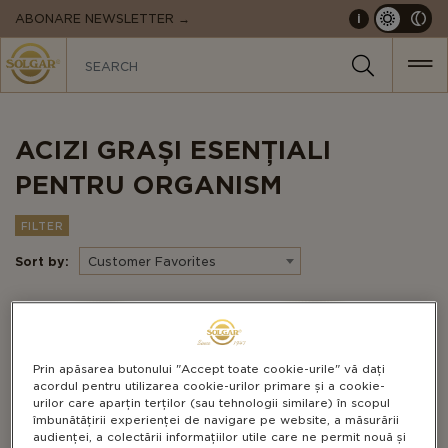
MAIN
ABONARE NEWSLETTER →
i
NAVIGATION
ACIZI GRAȘI ESENȚIALI
PENTRU ORGANISM
FILTER
Sort by:
Customer Favorites
Prin apăsarea butonului "Accept toate cookie-urile" vă dați
acordul pentru utilizarea cookie-urilor primare și a cookie-
urilor care aparțin terților (sau tehnologii similare) în scopul
îmbunătățirii experienței de navigare pe website, a măsurării
audienței, a colectării informațiilor utile care ne permit nouă și