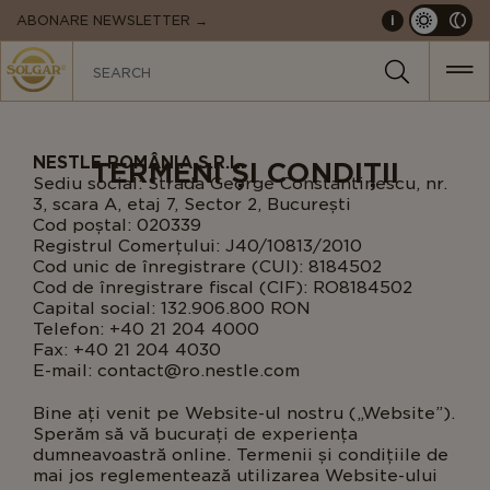
MAIN
ABONARE NEWSLETTER →
i
NAVIGATION
NESTLE ROMÂNIA S.R.L.
TERMENI ȘI CONDIȚII
Sediu social: Strada George Constantinescu, nr.
3, scara A, etaj 7, Sector 2, București
Cod poștal: 020339
Registrul Comerțului: J40/10813/2010
Cod unic de înregistrare (CUI): 8184502
Cod de înregistrare fiscal (CIF): RO8184502
Capital social: 132.906.800 RON
Telefon: +40 21 204 4000
Fax: +40 21 204 4030
E-mail: contact@ro.nestle.com
Bine ați venit pe Website-ul nostru („Website”).
Sperăm să vă bucurați de experiența
dumneavoastră online. Termenii și condițiile de
mai jos reglementează utilizarea Website-ului