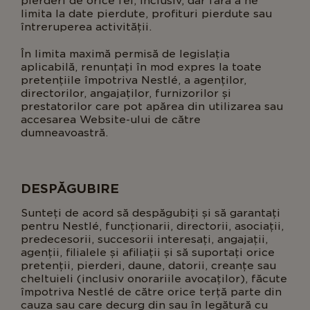
pierderi de orice fel, inclusiv, dar fără a ne
limita la date pierdute, profituri pierdute sau
întreruperea activității.
În limita maximă permisă de legislația
aplicabilă, renunțați în mod expres la toate
pretențiile împotriva Nestlé, a agenților,
directorilor, angajaților, furnizorilor și
prestatorilor care pot apărea din utilizarea sau
accesarea Website-ului de către
dumneavoastră.
DESPĂGUBIRE
Sunteți de acord să despăgubiți și să garantați
pentru Nestlé, funcționarii, directorii, asociații,
predecesorii, succesorii interesați, angajații,
agenții, filialele și afiliații și să suportați orice
pretenții, pierderi, daune, datorii, creanțe sau
cheltuieli (inclusiv onorariile avocaților), făcute
împotriva Nestlé de către orice terță parte din
cauza sau care decurg din sau în legătură cu