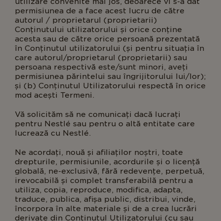
utilizare convenite mai jos, deoarece vi s-a dat
permisiunea de a face acest lucru de către
autorul / proprietarul (proprietarii)
Conținutului utilizatorului și orice conține
acesta sau de către orice persoană prezentată
în Conținutul utilizatorului (și pentru situația în
care autorul/proprietarul (proprietarii) sau
persoana respectivă este/sunt minori, aveți
permisiunea părintelui sau îngrijitorului lui/lor);
și (b) Conținutul Utilizatorului respectă în orice
mod acești Termeni.
Vă solicităm să ne comunicați dacă lucrați
pentru Nestlé sau pentru o altă entitate care
lucrează cu Nestlé.
Ne acordați, nouă și afiliaților noștri, toate
drepturile, permisiunile, acordurile și o licență
globală, ne-exclusivă, fără redevențe, perpetuă,
irevocabilă și complet transferabilă pentru a
utiliza, copia, reproduce, modifica, adapta,
traduce, publica, afișa public, distribui, vinde,
încorpora în alte materiale și de a crea lucrări
derivate din Conținutul Utilizatorului (cu sau