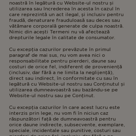
noastră în legătură cu Website-ul nostru și
utilizarea sau încrederea în acesta în cazul în
care reprezintă un act ilegal, și inclusiv pentru
fraudă, denaturare frauduloasă sau deces sau
vătămare corporală generate de culpa noastră.
Nimic din acești Termeni nu vă afectează
drepturile legale în calitate de consumator.
Cu excepția cazurilor prevăzute în primul
paragraf de mai sus, nu vom avea nici o
responsabilitate pentru pierderi, daune sau
costuri de orice fel, indiferent de proveniență
(inclusiv, dar fără a ne limita la neglijență),
direct sau indirect, în conformitate cu sau în
legătură cu Website-ul nostru sau Conținutul și
utilizarea dumneavoastră sau bazându-se pe
Website-ul nostru sau pe Conținut.
Cu excepția cazurilor în care acest lucru este
interzis prin lege, nu vom fi în niciun caz
răspunzători față de dumneavoastră pentru
orice daune indirecte, subsecvente, exemplare,
speciale, incidentale sau punitive, costuri sau