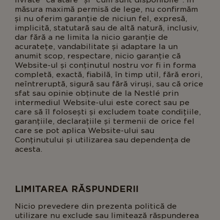
livrate "ca atare" și "cum sunt disponibile". În
măsura maximă permisă de lege, nu confirmăm
și nu oferim garanție de niciun fel, expresă,
implicită, statutară sau de altă natură, inclusiv,
dar fără a ne limita la nicio garanție de
acuratețe, vandabilitate și adaptare la un
anumit scop, respectare, nicio garanție că
Website-ul și conținutul nostru vor fi in forma
completă, exactă, fiabilă, în timp util, fără erori,
neîntreruptă, sigură sau fără viruși, sau că orice
sfat sau opinie obținute de la Nestlé prin
intermediul Website-ului este corect sau pe
care să îl folosești și excludem toate condițiile,
garanțiile, declarațiile și termenii de orice fel
care se pot aplica Website-ului sau
Conținutului și utilizarea sau dependența de
acesta.
LIMITAREA RĂSPUNDERII
Nicio prevedere din prezenta politică de
utilizare nu exclude sau limitează răspunderea