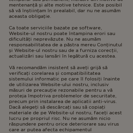
mentenanță și alte motive tehnice. Este posibil
să vă înștiințam în prealabil, dar nu ne asumăm
aceasta obligație.
Ca toate serviciile bazate pe software,
Website-ul nostru poate întampina erori sau
dificultăți neprevăzute. Nu ne asumăm
responsabilitatea de a păstra mereu Conținutul
și Website-ul nostru sau de a furniza corecții,
actualizări sau lansări în legătură cu acestea.
Vă recomandăm insistent să aveți grijă să
verificați corelarea și compatibilitatea
sistemului informatic pe care îl folosiți înainte
de utilizarea Website-ului nostru, inclusiv
măsuri de precauție rezonabile pentru a vă
proteja împotriva problemelor de securitate,
precum prin instalarea de aplicatii anti-virus.
Dacă alegeți să descărcați sau să copiați
materiale de pe Website-ul nostru, faceți acest
lucru pe propriul risc. Nu ne asumăm nicio
răspundere pentru orice deteriorare sau virus
care ar putea afecta echipamentul