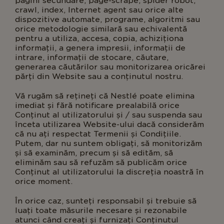
pagini secundare, page-scrape, spider robot,
crawl, index, Internet agent sau orice alte
dispozitive automate, programe, algoritmi sau
orice metodologie similară sau echivalentă
pentru a utiliza, accesa, copia, achiziționa
informații, a genera impresii, informații de
intrare, informații de stocare, căutare,
generarea căutărilor sau monitorizarea oricărei
părți din Website sau a conținutul nostru.
Vă rugăm să rețineți că Nestlé poate elimina
imediat și fără notificare prealabilă orice
Conținut al utilizatorului și / sau suspenda sau
înceta utilizarea Website-ului dacă considerăm
că nu ați respectat Termenii și Condițiile.
Putem, dar nu suntem obligați, să monitorizăm
și să examinăm, precum și să edităm, să
eliminăm sau să refuzăm să publicăm orice
Conținut al utilizatorului la discreția noastră în
orice moment.
În orice caz, sunteți responsabil și trebuie să
luați toate măsurile necesare și rezonabile
atunci când creați și furnizați Conținutul