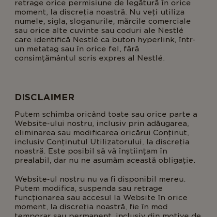
retrage orice permisiune de legătură în orice
moment, la discreția noastră. Nu veți utiliza
numele, sigla, sloganurile, mărcile comerciale
sau orice alte cuvinte sau coduri ale Nestlé
care identifică Nestlé ca buton hyperlink, într-
un metatag sau în orice fel, fără
consimțământul scris expres al Nestlé.
DISCLAIMER
Putem schimba oricând toate sau orice parte a
Website-ului nostru, inclusiv prin adăugarea,
eliminarea sau modificarea oricărui Conținut,
inclusiv Conținutul Utilizatorului, la discreția
noastră. Este posibil să vă înștiințam în
prealabil, dar nu ne asumăm această obligație.
Website-ul nostru nu va fi disponibil mereu.
Putem modifica, suspenda sau retrage
funcționarea sau accesul la Website în orice
moment, la discreția noastră, fie în mod
temporar sau permanent, inclusiv din motive de