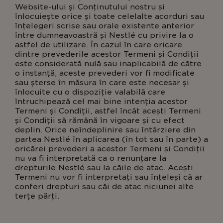
Website-ului și Conținutului nostru și
înlocuiește orice și toate celelalte acorduri sau
înțelegeri scrise sau orale existente anterior
între dumneavoastră și Nestlé cu privire la o
astfel de utilizare. În cazul în care oricare
dintre prevederile acestor Termeni și Condiții
este considerată nulă sau inaplicabilă de către
o instanță, aceste prevederi vor fi modificate
sau șterse în măsura în care este necesar și
înlocuite cu o dispoziție valabilă care
întruchipează cel mai bine intenția acestor
Termeni și Condiții, astfel încât acești Termeni
și Condiții să rămână în vigoare și cu efect
deplin. Orice neîndeplinire sau întârziere din
partea Nestlé în aplicarea (în tot sau în parte) a
oricărei prevederi a acestor Termeni și Condiții
nu va fi interpretată ca o renunțare la
drepturile Nestlé sau la căile de atac. Acești
Termeni nu vor fi interpretați sau înțeleși că ar
conferi drepturi sau căi de atac niciunei alte
terțe părți.