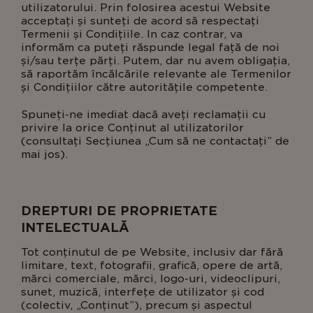
utilizatorului. Prin folosirea acestui Website
acceptați și sunteți de acord să respectați
Termenii și Condițiile. In caz contrar, va
informăm ca puteți răspunde legal față de noi
și/sau terțe părți. Putem, dar nu avem obligația,
să raportăm încălcările relevante ale Termenilor
și Condițiilor către autoritățile competente.
Spuneți-ne imediat dacă aveți reclamații cu
privire la orice Conținut al utilizatorilor
(consultați Secțiunea „Cum să ne contactați” de
mai jos).
DREPTURI DE PROPRIETATE
INTELECTUALĂ
Tot conținutul de pe Website, inclusiv dar fără
limitare, text, fotografii, grafică, opere de artă,
mărci comerciale, mărci, logo-uri, videoclipuri,
sunet, muzică, interfețe de utilizator și cod
(colectiv, „Conținut”), precum și aspectul