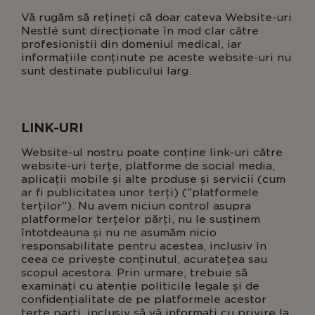
Vă rugăm să rețineți că doar cateva Website-uri
Nestlé sunt direcționate în mod clar către
profesioniștii din domeniul medical, iar
informațiile conținute pe aceste website-uri nu
sunt destinate publicului larg.
LINK-URI
Website-ul nostru poate conține link-uri către
website-uri terțe, platforme de social media,
aplicații mobile și alte produse și servicii (cum
ar fi publicitatea unor terți) ("platformele
terților"). Nu avem niciun control asupra
platformelor terțelor părți, nu le susținem
întotdeauna și nu ne asumăm nicio
responsabilitate pentru acestea, inclusiv în
ceea ce privește conținutul, acuratețea sau
scopul acestora. Prin urmare, trebuie să
examinați cu atenție politicile legale și de
confidențialitate de pe platformele acestor
terțe parti, inclusiv să vă informați cu privire la