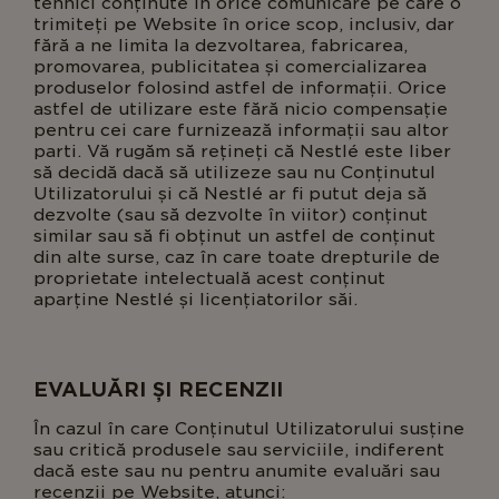
tehnici conținute în orice comunicare pe care o
trimiteți pe Website în orice scop, inclusiv, dar
fără a ne limita la dezvoltarea, fabricarea,
promovarea, publicitatea și comercializarea
produselor folosind astfel de informații. Orice
astfel de utilizare este fără nicio compensație
pentru cei care furnizează informații sau altor
parti. Vă rugăm să rețineți că Nestlé este liber
să decidă dacă să utilizeze sau nu Conținutul
Utilizatorului și că Nestlé ar fi putut deja să
dezvolte (sau să dezvolte în viitor) conținut
similar sau să fi obținut un astfel de conținut
din alte surse, caz în care toate drepturile de
proprietate intelectuală acest conținut
aparține Nestlé și licențiatorilor săi.
EVALUĂRI ȘI RECENZII
În cazul în care Conținutul Utilizatorului susține
sau critică produsele sau serviciile, indiferent
dacă este sau nu pentru anumite evaluări sau
recenzii pe Website, atunci: