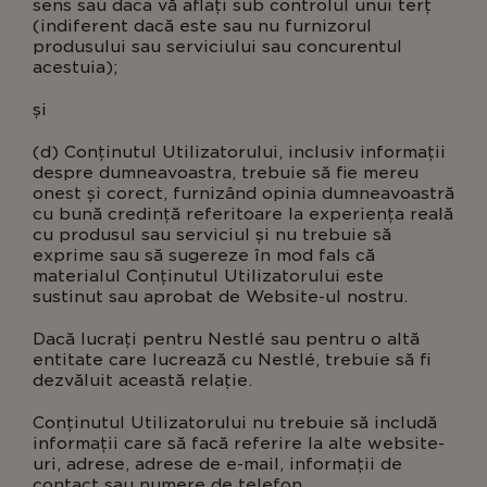
sens sau daca vă aflați sub controlul unui terț
(indiferent dacă este sau nu furnizorul
produsului sau serviciului sau concurentul
acestuia)
și
(d) Conținutul Utilizatorului, inclusiv informații
despre dumneavoastra, trebuie să fie mereu
onest și corect, furnizând opinia dumneavoastră
cu bună credință referitoare la experiența reală
cu produsul sau serviciul și nu trebuie să
exprime sau să sugereze în mod fals că
materialul Conținutul Utilizatorului este
sustinut sau aprobat de Website-ul nostru.
Dacă lucrați pentru Nestlé sau pentru o altă
entitate care lucrează cu Nestlé, trebuie să fi
dezvăluit această relație.
Conținutul Utilizatorului nu trebuie să includă
informații care să facă referire la alte website-
uri, adrese, adrese de e-mail, informații de
contact sau numere de telefon.