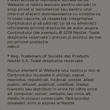
Puteți accesa și reproduce extrase de pe
Website-ul nostru exclusiv pentru utilizări în
scop privat și necomercial sau pentru uzul
intern al afacerii dumneavoastra cu condiția ca,
în toate cazurile, să respectați integritatea
Conținutului și să păstrați (și să nu eliminați)
informarea privind drepturile de autor asupra
Conținutului (de exemplu © 2019 Nestlé. Toate
drepturile rezervate.) precum și anunțul de mai
jos privind protecția
mărcii
® Reg. Trademark of Société des Produits
Nestlé S.A. Toate drepturile rezervate.
Niciun element al Website-ului nostru și nici al
Conținutului nu poate fi utilizat, copiat,
reprodus, republicat, încărcat, postat, afișat
public, difuzat, publicat, codificat, tradus,
transmis sau distribuit în orice fel către orice
alt computer, server, website sau orice alt
mediu în scopuri comerciale, fără acordul
prealabil, scris și expres al Nestlé.