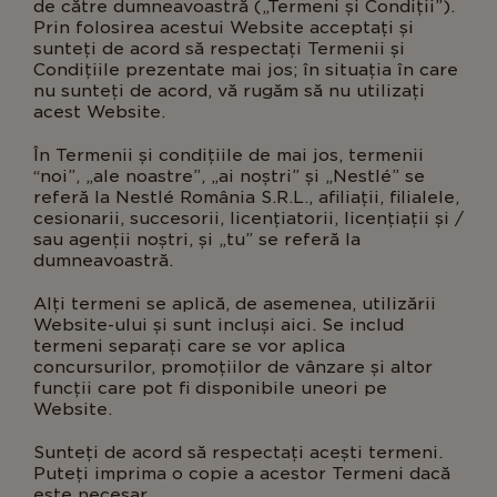
de către dumneavoastră („Termeni și Condiții”).
Prin folosirea acestui Website acceptați și
sunteți de acord să respectați Termenii și
Condițiile prezentate mai jos; în situația în care
nu sunteți de acord, vă rugăm să nu utilizați
acest Website.
În Termenii și condițiile de mai jos, termenii
“noi”, „ale noastre”, „ai noștri” și „Nestlé” se
referă la Nestlé România S.R.L., afiliații, filialele,
cesionarii, succesorii, licențiatorii, licențiații și /
sau agenții noștri, și „tu” se referă la
dumneavoastră.
Alți termeni se aplică, de asemenea, utilizării
Website-ului și sunt incluși aici. Se includ
termeni separați care se vor aplica
concursurilor, promoțiilor de vânzare și altor
funcții care pot fi disponibile uneori pe
Website.
Sunteți de acord să respectați acești termeni.
Puteți imprima o copie a acestor Termeni dacă
este necesar.