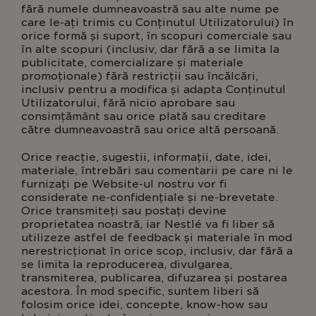
fără numele dumneavoastră sau alte nume pe
care le-ați trimis cu Conținutul Utilizatorului) în
orice formă și suport, în scopuri comerciale sau
în alte scopuri (inclusiv, dar fără a se limita la
publicitate, comercializare și materiale
promoționale) fără restricții sau încălcări,
inclusiv pentru a modifica și adapta Conținutul
Utilizatorului, fără nicio aprobare sau
consimțământ sau orice plată sau creditare
către dumneavoastră sau orice altă persoană.
Orice reacție, sugestii, informații, date, idei,
materiale, întrebări sau comentarii pe care ni le
furnizați pe Website-ul nostru vor fi
considerate ne-confidențiale și ne-brevetate.
Orice transmiteți sau postați devine
proprietatea noastră, iar Nestlé va fi liber să
utilizeze astfel de feedback și materiale în mod
nerestricționat în orice scop, inclusiv, dar fără a
se limita la reproducerea, divulgarea,
transmiterea, publicarea, difuzarea și postarea
acestora. În mod specific, suntem liberi să
folosim orice idei, concepte, know-how sau