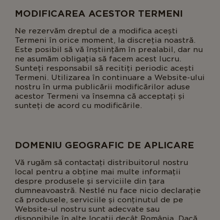
MODIFICAREA ACESTOR TERMENI
Ne rezervăm dreptul de a modifica acești
Termeni în orice moment, la discreția noastră.
Este posibil să vă înștiințăm în prealabil, dar nu
ne asumăm obligația să facem acest lucru.
Sunteți responsabil să recitiți periodic acești
Termeni. Utilizarea în continuare a Website-ului
nostru în urma publicării modificărilor aduse
acestor Termeni va însemna că acceptați și
sunteți de acord cu modificările.
DOMENIU GEOGRAFIC DE APLICARE
Vă rugăm să contactați distribuitorul nostru
local pentru a obține mai multe informații
despre produsele și serviciile din țara
dumneavoastră. Nestlé nu face nicio declarație
că produsele, serviciile și conținutul de pe
Website-ul nostru sunt adecvate sau
disponibile în alte locații decât România. Dacă