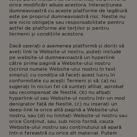
orice modificări aduse acestora. Interacțiunea
dumneavoastră cu aceste platforme de legătură
este pe propriul dumneavoastră risc. Nestlé nu
are nicio obligație sau responsabilitate pentru
astfel de platforme ale terților și pentru
termenii și condițiile acestora.
Dacă operați o asemenea platformă și doriți să
aveți link la Website-ul nostru, puteți include
pe website-ul dumneavoastră un hyperlink
către prima pagină a Website-ului nostru
(scriind numele Website-ului nostru în text
simplu); cu condiția să faceți acest lucru în
conformitate cu acești Termeni și să: (a) nu
sugerați în niciun fel că sunteți afiliat, aprobat
sau recompensat de Nestlé, (b) nu afișați
hyperlink-ul sau Website-ul nostru într-un mod
denigrator față de Nestlé, (c) nu inserați un
deep-link la orice altă pagină a Website-ului
nostru, sau (d) nu limitați Website-ul nostru sau
orice Conținut, sau, sub nicio formă, cauza
Website-ului nostru sau conținutului să apară
într-o fereastră cu orice alt material. Putem