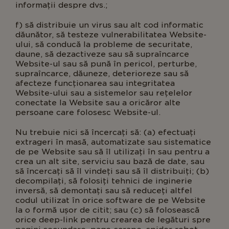
informații despre dvs.;
f) să distribuie un virus sau alt cod informatic
dăunător, să testeze vulnerabilitatea Website-
ului, să conducă la probleme de securitate,
daune, să dezactiveze sau să supraîncarce
Website-ul sau să pună în pericol, perturbe,
supraîncarce, dăuneze, deterioreze sau să
afecteze funcționarea sau integritatea
Website-ului sau a sistemelor sau rețelelor
conectate la Website sau a oricăror alte
persoane care folosesc Website-ul.
Nu trebuie nici să încercați să: (a) efectuați
extrageri în masă, automatizate sau sistematice
de pe Website sau să îl utilizați în sau pentru a
crea un alt site, serviciu sau bază de date, sau
să încercați să îl vindeți sau să îl distribuiți; (b)
decompilați, să folosiți tehnici de inginerie
inversă, să demontați sau să reduceți altfel
codul utilizat în orice software de pe Website
la o formă ușor de citit; sau (c) să folosească
orice deep-link pentru crearea de legături spre