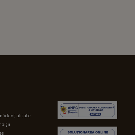
nfidențialitate
diții
es