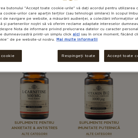
rea butonului "Accept toate cookie-urile" vă dați acordul pentru utilizarea 
a cookie-urilor care aparțin terților (sau tehnologii similare) în scopul îmbun
SUPLIMENTE PENTRU
SUPLIMENTE PENTRU
i de navigare pe website, a măsurării audienței, a colectării informațiilor u
ACCELERAREA
ANXIETATE & ANTISTRES
ă și partenerilor noștri să vă oferim reclame adaptate intereselor dumneavo
METABOLISMULUI
ALTE CATEGORII
despre Nota de informare privind prelucrarea datelor cu caracter personal 
ALTE CATEGORII
le dumneavoastră printr-un simplu click
aici
sau în orice moment, făcând cli
Taurină (Taurine) 500
okie” de pe website-ul nostru.
Mai multe informatii
Fish Oil Concentrate
mg
(Concentrat din Ulei de
Pește)
i cookie
Respingeți toate
Accept toate c
SUPLIMENTE PENTRU
SUPLIMENTE PENTRU
ANXIETATE & ANTISTRES
IMUNITATE PUTERNICĂ
ALTE CATEGORII
ALTE CATEGORII