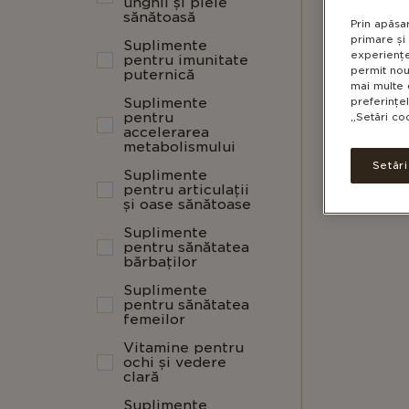
unghii și piele
sănătoasă
Prin apăsa
primare și 
Suplimente
experiențe
pentru imunitate
permit nou
puternică
mai multe 
preferințe
Suplimente
pentru
„Setări co
accelerarea
metabolismului
Setăr
Suplimente
pentru articulații
și oase sănătoase
Suplimente
pentru sănătatea
bărbaților
Suplimente
pentru sănătatea
femeilor
Vitamine pentru
ochi și vedere
clară
Suplimente