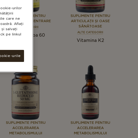
cookie-urilor
ătățirii
SUPLIMENTE PENTRU
SUPLIMENTE PENTRU
tile care ne
MEMORIE ȘI CONCENTRARE
ARTICULAȚII ȘI OASE
astră. Aflați
SĂNĂTOASE
ALTE CATEGORII
și salvați
ALTE CATEGORII
ck pe linkul
Ginkgo Biloba 60
Vitamina K2
ookie-urile
SUPLIMENTE PENTRU
SUPLIMENTE PENTRU
ACCELERAREA
ACCELERAREA
METABOLISMULUI
METABOLISMULUI