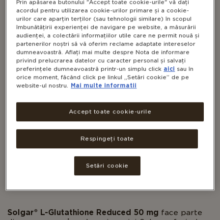
Prin apăsarea butonului "Accept toate cookie-urile" vă dați
acordul pentru utilizarea cookie-urilor primare și a cookie-
urilor care aparțin terților (sau tehnologii similare) în scopul
îmbunătățirii experienței de navigare pe website, a măsurării
audienței, a colectării informațiilor utile care ne permit nouă și
partenerilor noștri să vă oferim reclame adaptate intereselor
dumneavoastră. Aflați mai multe despre Nota de informare
privind prelucrarea datelor cu caracter personal și salvați
preferințele dumneavoastră printr-un simplu click
aici
sau în
L-GLUTATHIONE (L-GLUTATION
orice moment, făcând click pe linkul „Setări cookie” de pe
website-ul nostru.
Mai multe informatii
REDUS)
Accept toate cookie-urile
Respingeți toate
VEGAN
NON-GMO
GLUTEN FREE
DAIRY FREE
Setări cookie
KOSHER
Solgar® L-Glutathione Reduced 50 mg
face parte