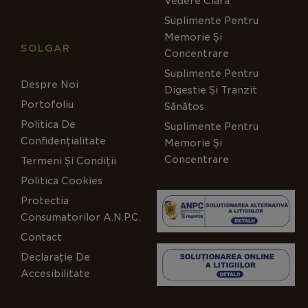
Vedere Clară
Suplimente Pentru
Memorie Și
SOLGAR
Concentrare
Suplimente Pentru
Despre Noi
Digestie Și Tranzit
Portofoliu
Sănătos
Politica De
Suplimente Pentru
Confidențialitate
Memorie Și
Concentrare
Termeni Și Condiții
Politica Cookies
Protectia
Consumatorilor A.N.P.C.
Contact
Declarație De
Accesibilitate