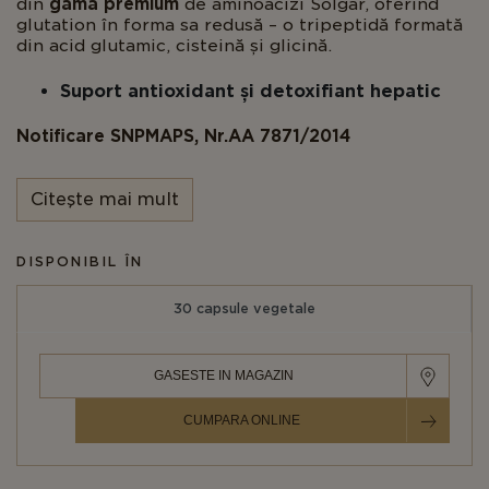
din
gama premium
de aminoacizi Solgar, oferind
glutation în forma sa redusă – o tripeptidă formată
din acid glutamic, cisteină și glicină.
Suport antioxidant și detoxifiant hepatic
Notificare SNPMAPS, Nr.AA 7871/2014
Citeşte mai mult
DISPONIBIL ÎN
30 capsule vegetale
GASESTE IN MAGAZIN
CUMPARA ONLINE