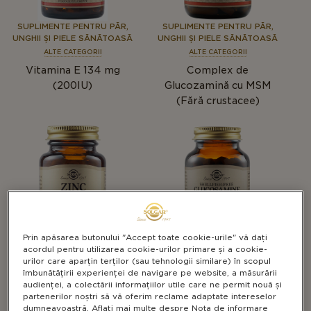
SUPLIMENTE PENTRU PĂR,
SUPLIMENTE PENTRU PĂR,
UNGHII ȘI PIELE SĂNĂTOASĂ
UNGHII ȘI PIELE SĂNĂTOASĂ
ALTE CATEGORII
ALTE CATEGORII
Vitamina E 134 mg
Complex de
(200IU)
Glucozamină cu MSM
(Fără crustacee)
Prin apăsarea butonului "Accept toate cookie-urile" vă dați
acordul pentru utilizarea cookie-urilor primare și a cookie-
SUPLIMENTE PENTRU
SUPLIMENTE PENTRU PĂR,
urilor care aparțin terților (sau tehnologii similare) în scopul
ANXIETATE & ANTISTRES
UNGHII ȘI PIELE SĂNĂTOASĂ
îmbunătățirii experienței de navigare pe website, a măsurării
ALTE CATEGORII
ALTE CATEGORII
audienței, a colectării informațiilor utile care ne permit nouă și
partenerilor noștri să vă oferim reclame adaptate intereselor
Zinc 50 mg
Glucosamine, Hyaluronic
dumneavoastră. Aflați mai multe despre Nota de informare