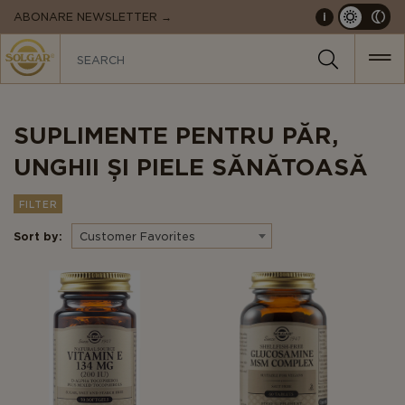
MAIN
ABONARE NEWSLETTER →
i
NAVIGATION
SUPLIMENTE PENTRU PĂR,
UNGHII ȘI PIELE SĂNĂTOASĂ
FILTER
Sort by:
Customer Favorites