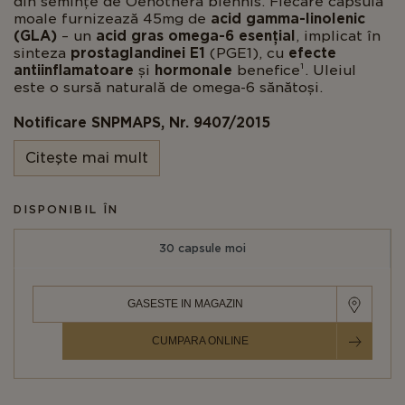
din semințe de Oenothera biennis. Fiecare capsulă
moale furnizează 45mg de
acid gamma-linolenic
(GLA)
– un
acid gras omega-6 esențial
, implicat în
sinteza
prostaglandinei E1
(PGE1), cu
efecte
antiinflamatoare
și
hormonale
benefice¹. Uleiul
este o sursă naturală de omega-6 sănătoși.
Notificare SNPMAPS, Nr. 9407/2015
Citeşte mai mult
Referinte:
1. Hamley S. The effect of replacing saturated fat with mostly n-6
DISPONIBIL ÎN
polyunsaturated fat on coronary heart disease: a meta-analysis of
randomised controlled trials. Nutr J. 2017; 16(1):30. Published 2017
30 capsule moi
May 19. doi:10.1186/s12937-017-0254-5.
GASESTE IN MAGAZIN
CUMPARA ONLINE