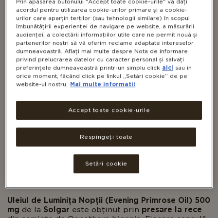
Prin apăsarea butonului "Accept toate cookie-urile" vă dați
acordul pentru utilizarea cookie-urilor primare și a cookie-
urilor care aparțin terților (sau tehnologii similare) în scopul
îmbunătățirii experienței de navigare pe website, a măsurării
audienței, a colectării informațiilor utile care ne permit nouă și
partenerilor noștri să vă oferim reclame adaptate intereselor
dumneavoastră. Aflați mai multe despre Nota de informare
privind prelucrarea datelor cu caracter personal și salvați
preferințele dumneavoastră printr-un simplu click
aici
sau în
EVENING PRIMROSE OIL (ULEI
orice moment, făcând click pe linkul „Setări cookie” de pe
website-ul nostru.
Mai multe informatii
DE LUMINIȚA NOPȚII) 500 MG
Accept toate cookie-urile
Respingeți toate
GLUTEN FREE
DAIRY FREE
Setări cookie
Evening Primrose Oil 500 mg | Ulei de Luminița
Nopții cu GLA
Uleiul de Luminița Nopții (Evening Primrose Oil) 500
mg
de la
Solgar
este obținut prin
presare la rece