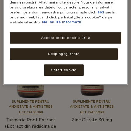
dumneavoastră. Aflați mai multe despre Nota de informare
privind prelucrarea datelor cu caracter personal și salvați
preferințele dumneavoastră printr-un simplu click
aici
sau în
orice moment, făcând click pe linkul „Setări cookie” de pe
SUPLIMENTE PENTRU
SUPLIMENTE PENTRU
website-ul nostru.
Mai multe informatii
ANXIETATE & ANTISTRES
ANXIETATE & ANTISTRES
ALTE CATEGORII
ALTE CATEGORII
Zinc 50 mg
L-Glutamină 500 mg
Accept toate cookie-urile
Respingeți toate
Setări cookie
SUPLIMENTE PENTRU
SUPLIMENTE PENTRU
ANXIETATE & ANTISTRES
ANXIETATE & ANTISTRES
ALTE CATEGORII
ALTE CATEGORII
Turmeric Root Extract
Zinc Citrate 30 mg
(Extract din rădăcină de