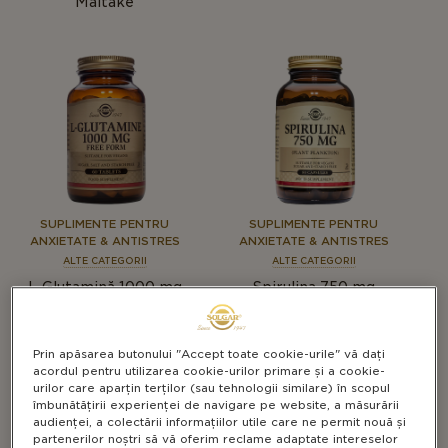
Maitake
SUPLIMENTE PENTRU
SUPLIMENTE PENTRU
ANXIETATE & ANTISTRES
ANXIETATE & ANTISTRES
ALTE CATEGORII
ALTE CATEGORII
L-Glutamină 1000 mg
Spirulina 750 mg
Prin apăsarea butonului "Accept toate cookie-urile" vă dați
acordul pentru utilizarea cookie-urilor primare și a cookie-
urilor care aparțin terților (sau tehnologii similare) în scopul
îmbunătățirii experienței de navigare pe website, a măsurării
audienței, a colectării informațiilor utile care ne permit nouă și
partenerilor noștri să vă oferim reclame adaptate intereselor