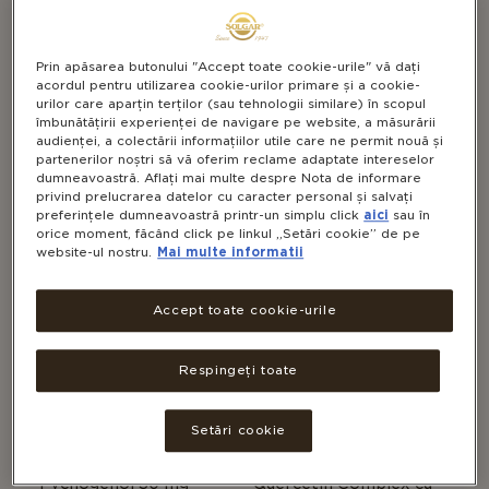
Prin apăsarea butonului "Accept toate cookie-urile" vă dați
SUPLIMENTE PENTRU PĂR,
SUPLIMENTE PENTRU PĂR,
acordul pentru utilizarea cookie-urilor primare și a cookie-
UNGHII ȘI PIELE SĂNĂTOASĂ
UNGHII ȘI PIELE SĂNĂTOASĂ
urilor care aparțin terților (sau tehnologii similare) în scopul
ALTE CATEGORII
ALTE CATEGORII
îmbunătățirii experienței de navigare pe website, a măsurării
audienței, a colectării informațiilor utile care ne permit nouă și
Vitamina E 268 mg
Vitamina E 134 mg
partenerilor noștri să vă oferim reclame adaptate intereselor
(400IU)
(200IU)
dumneavoastră. Aflați mai multe despre Nota de informare
privind prelucrarea datelor cu caracter personal și salvați
preferințele dumneavoastră printr-un simplu click
aici
sau în
orice moment, făcând click pe linkul „Setări cookie” de pe
website-ul nostru.
Mai multe informatii
Accept toate cookie-urile
Respingeți toate
SUPLIMENTE PENTRU PĂR,
SUPLIMENTE PENTRU PĂR,
Setări cookie
UNGHII ȘI PIELE SĂNĂTOASĂ
UNGHII ȘI PIELE SĂNĂTOASĂ
ALTE CATEGORII
ALTE CATEGORII
Pycnogenol 30 mg
Quercetin Complex cu