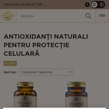
MAIN
ABONARE NEWSLETTER →
i
NAVIGATION
ANTIOXIDANȚI NATURALI
PENTRU PROTECȚIE
CELULARĂ
FILTER
Sort by:
Customer Favorites