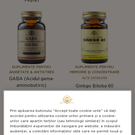
SUPLIMENTE PENTRU
SUPLIMENTE PENTRU
ANXIETATE & ANTISTRES
MEMORIE ȘI CONCENTRARE
GABA (Acidul gama-
ALTE CATEGORII
aminobutiric)
Ginkgo Biloba 60
Prin apăsarea butonului "Accept toate cookie-urile" vă dați
acordul pentru utilizarea cookie-urilor primare și a cookie-
urilor care aparțin terților (sau tehnologii similare) în scopul
îmbunătățirii experienței de navigare pe website, a măsurării
audienței, a colectării informațiilor utile care ne permit nouă și