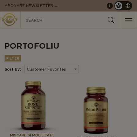
MAIN
ABONARE NEWSLETTER →
i
NAVIGATION
PORTOFOLIU
FILTER
Sort by:
Customer Favorites
MISCARE SI MOBILITATE