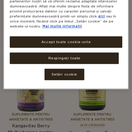
partenerilor noștri să vă oferim reclame adaptate intereselor
dumneavoastră. Aflați mai multe despre Nota de informare
privind prelucrarea datelor cu caracter personal și salvați
preferințele dumneavoastră printr-un simplu click
aici
sau în
SUPLIMENTE PENTRU PĂR,
SUPLIMENTE PENTRU PĂR,
orice moment, făcând click pe linkul „Setări cookie” de pe
UNGHII ȘI PIELE SĂNĂTOASĂ
UNGHII ȘI PIELE SĂNĂTOASĂ
website-ul nostru.
Mai multe informatii
ALTE CATEGORII
ALTE CATEGORII
Complex de
Glucosamine, Hyaluronic
Accept toate cookie-urile
Glucozamină cu MSM
Acid, Chondroitin, MSM
(Fără crustacee)
Complex
Respingeți toate
Setări cookie
SUPLIMENTE PENTRU
SUPLIMENTE PENTRU
ANXIETATE & ANTISTRES
ANXIETATE & ANTISTRES
Kangavites Berry
ALTE CATEGORII