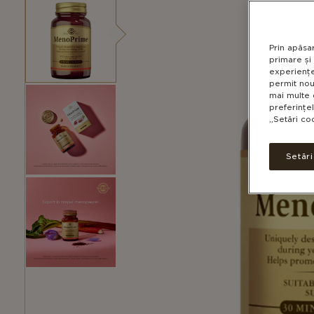
Prin apăsa
primare și 
experiențe
permit nou
mai multe 
preferințe
„Setări co
Setăr