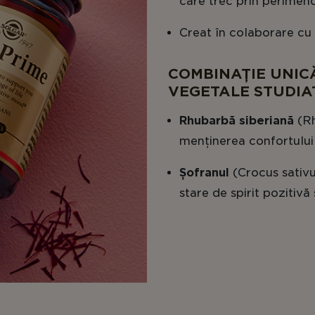
care trec prin perime
Creat în colaborare cu
COMBINAȚIE UNIC
VEGETALE STUDIAT
Rhubarbă siberiană
(Rh
menținerea confortului
Șofranul
(Crocus sativus
stare de spirit pozitivă