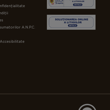
nfidențialitate
diții
es
umatorilor A.N.P.C.
Accesibilitate