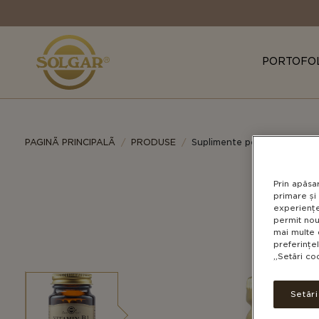
MAIN
NAVIGATION
PORTOFO
PAGINÃ PRINCIPALÃ
PRODUSE
Suplimente pentru accelera
Prin apăsa
primare și 
experiențe
permit nou
mai multe 
preferințe
„Setări co
Setăr