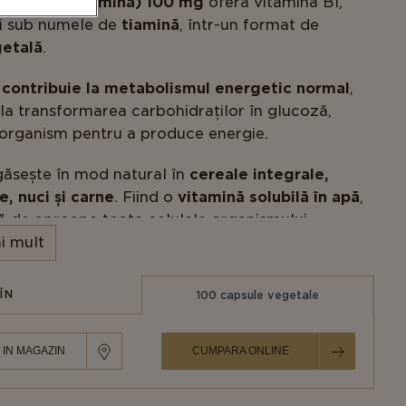
amina B1 (Tiamină) 100 mg
oferă vitamina B1,
i sub numele de
tiamină
, într-un format de
getală
.
1
contribuie la metabolismul energetic normal
,
la transformarea carbohidraților în glucoză,
e organism pentru a produce energie.
găsește în mod natural în
cereale integrale,
, nuci și carne
. Fiind o
vitamină solubilă în apă
,
tă de aproape toate celulele organismului.
i mult
lul său în metabolismul energetic,
contribuie la
a normală a inimii
și la menținerea
sănătății
ÎN
100 capsule vegetale
 zi asigură:
 IN MAGAZIN
CUMPARA ONLINE
 de tiamină (Vitamina B1)