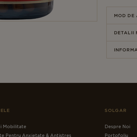
Tiamina
•Metab
MOD DE 
•Funcț
•Mențin
DETALII
•Funcți
Notificare:
INFORMA
ELE
SOLGAR
i Mobilitate
Despre Noi
te Pentru Anxietate & Antistres
Portofoliu