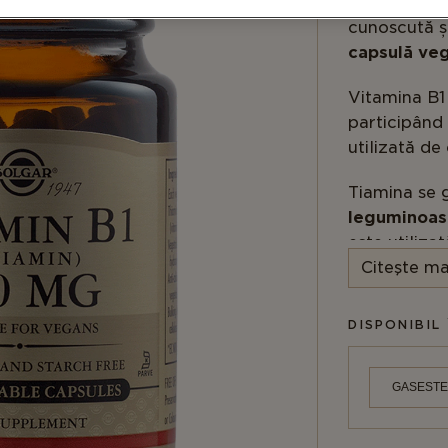
Solgar® Vit
cunoscută ș
capsulă ve
Vitamina B
participând 
utilizată d
Tiamina se 
leguminoase
este utiliza
Citeşte ma
Pe lângă ro
funcționare
DISPONIBIL 
psihice
.
1 capsulă pe
GASESTE
100 mg