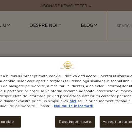
ABONARE NEWSLETTER →
LIU
DESPRE NOI
BLOG
rea metabolismului
+ ÎNCĂ O CATEGORIE
VITAM
rea butonului "Accept toate cookie-urile" vă dați acordul pentru utilizarea 
a cookie-urilor care aparțin terților (sau tehnologii similare) în scopul îmbun
MG
i de navigare pe website, a măsurării audienței, a colectării informațiilor u
ă și partenerilor noștri să vă oferim reclame adaptate intereselor dumneavo
despre Nota de informare privind prelucrarea datelor cu caracter personal 
le dumneavoastră printr-un simplu click
aici
sau în orice moment, făcând cli
okie” de pe website-ul nostru.
Mai multe informatii
V
NON-GMO
i cookie
Respingeți toate
Accept toate c