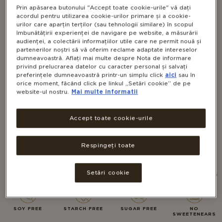
Prin apăsarea butonului "Accept toate cookie-urile" vă dați
acordul pentru utilizarea cookie-urilor primare și a cookie-
urilor care aparțin terților (sau tehnologii similare) în scopul
îmbunătățirii experienței de navigare pe website, a măsurării
audienței, a colectării informațiilor utile care ne permit nouă și
partenerilor noștri să vă oferim reclame adaptate intereselor
dumneavoastră. Aflați mai multe despre Nota de informare
privind prelucrarea datelor cu caracter personal și salvați
VITAMIN B6 50MG, TABLETE
preferințele dumneavoastră printr-un simplu click
aici
sau în
orice moment, făcând click pe linkul „Setări cookie” de pe
website-ul nostru.
Mai multe informatii
Accept toate cookie-urile
VEGAN
NON-GMO
GLUTEN FREE
DAIRY FREE
Respingeți toate
KOSHER
HALAL
LACTOSE
NO
Setări cookie
FREE
PRESERVATIVES
SOY FREE
STARCH FREE
SUGAR FREE
ΝΟ
SWEETENEARS