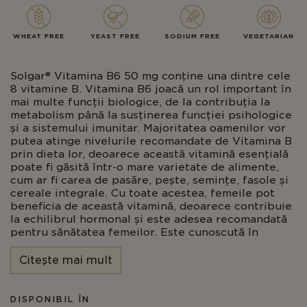
WHEAT FREE
YEAST FREE
SODIUM FREE
VEGETARIAN
Solgar® Vitamina B6 50 mg conține una dintre cele
8 vitamine B. Vitamina B6 joacă un rol important în
mai multe funcții biologice, de la contribuția la
metabolism până la susținerea funcției psihologice
și a sistemului imunitar. Majoritatea oamenilor vor
putea atinge nivelurile recomandate de Vitamina B
prin dieta lor, deoarece această vitamină esențială
poate fi găsită într-o mare varietate de alimente,
cum ar fi carea de pasăre, pește, semințe, fasole și
cereale integrale. Cu toate acestea, femeile pot
beneficia de această vitamină, deoarece contribuie
la echilibrul hormonal și este adesea recomandată
pentru sănătatea femeilor. Este cunoscută în
special pentru calitățile sale de reglare a
hormonilor și formarea de globule roșii sănătoase.
Citeşte mai mult
În plus, odată cu înaintarea în vârstă, oamenilor le
este mai greu să absoarbă vitaminele B, ceea ce le
face mai susceptibile la deficiențe. În ambele
DISPONIBIL ÎN