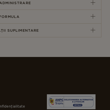
 AA8387/2015
ADMINISTRARE
 FORMULA
ȚII SUPLIMENTARE
nfidențialitate