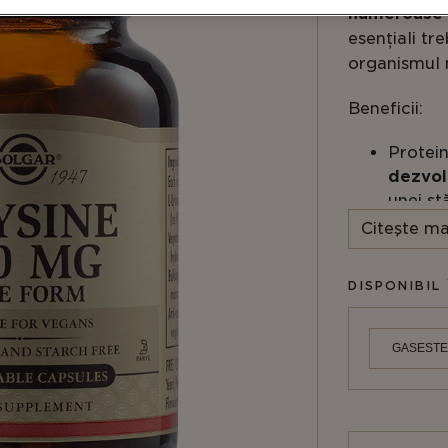
numeroase f
esențiali tr
organismul n
Beneficii:
Protein
dezvol
unei st
Citeşte ma
Lizina 
calciul
DISPONIBIL 
Sursele ali
ouăle, brânz
GASESTE
Organismul 
trebuie obți