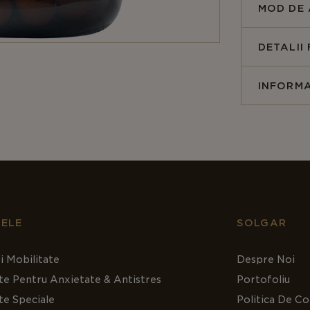
Notificare
MOD DE 
DETALII
INFORMA
ELE
SOLGAR
i Mobilitate
Despre Noi
te Pentru Anxietate & Antistres
Portofoliu
te Speciale
Politica De Co