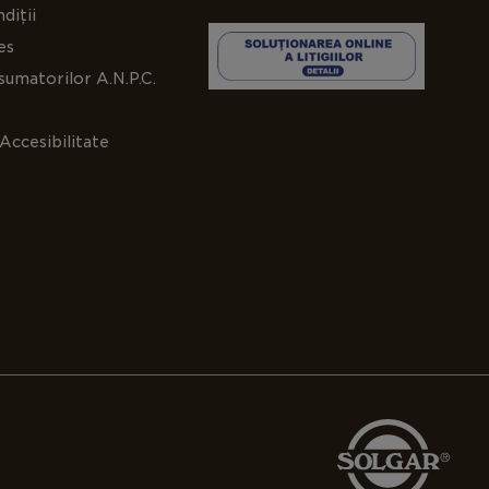
diții
es
umatorilor A.N.P.C.
Accesibilitate