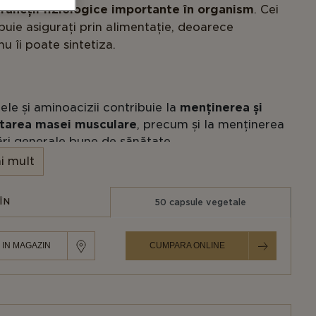
uncții fiziologice importante în organism
. Cei
ebuie asigurați prin alimentație, deoarece
u îi poate sintetiza.
ele și aminoacizii contribuie la
menținerea și
tarea masei musculare
, precum și la menținerea
ări generale bune de sănătate.
i mult
joacă un rol important în
absorbția și fixarea
ui în oase
.
ÎN
50 capsule vegetale
mentare importante de aminoacizi includ carnea,
a și leguminoasele.
 IN MAGAZIN
CUMPARA ONLINE
nu poate sintetiza lizina, de aceea aceasta
nută din alimentație sau suplimente.