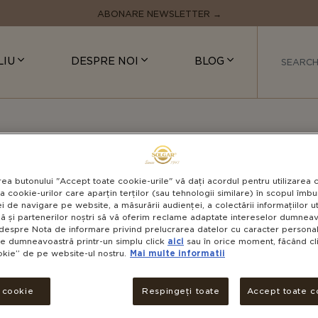
ABONARE NEWSLETTER →
LIU
DESPRE NOI
BLOG
e & Antistres
+ 2 ALTE CATEGORII
L-LYS
rea butonului "Accept toate cookie-urile" vă dați acordul pentru utilizarea 
a cookie-urilor care aparțin terților (sau tehnologii similare) în scopul îmbun
i de navigare pe website, a măsurării audienței, a colectării informațiilor u
ă și partenerilor noștri să vă oferim reclame adaptate intereselor dumneavo
despre Nota de informare privind prelucrarea datelor cu caracter personal 
le dumneavoastră printr-un simplu click
aici
sau în orice moment, făcând cli
okie” de pe website-ul nostru.
Mai multe informatii
V
NON-GMO
L-lizina
est
i cookie
Respingeți toate
Accept toate c
componente e