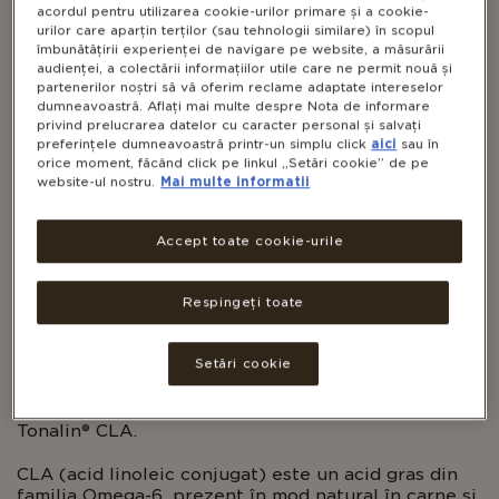
acordul pentru utilizarea cookie-urilor primare și a cookie-
urilor care aparțin terților (sau tehnologii similare) în scopul
îmbunătățirii experienței de navigare pe website, a măsurării
audienței, a colectării informațiilor utile care ne permit nouă și
partenerilor noștri să vă oferim reclame adaptate intereselor
dumneavoastră. Aflați mai multe despre Nota de informare
privind prelucrarea datelor cu caracter personal și salvați
TONALIN CLA
preferințele dumneavoastră printr-un simplu click
aici
sau în
orice moment, făcând click pe linkul „Setări cookie” de pe
website-ul nostru.
Mai multe informatii
Accept toate cookie-urile
GLUTEN FREE
DAIRY FREE
Respingeți toate
Solgar® Tonalin® CLA
oferă un extract standardizat
și patentat de CLA derivat din ulei de șofrănel – o
Setări cookie
sursă vegetală concentrată de
acizi grași esențiali
.
Fiecare capsulă moale furnizează 1014 mg de CLA,
provenit dintr-un ingredient licențiat exclusiv:
Tonalin® CLA.
CLA (acid linoleic conjugat) este un acid gras din
familia Omega-6, prezent în mod natural în carne și