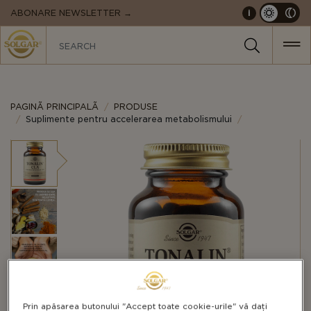
MAIN
ABONARE NEWSLETTER →
i
NAVIGATION
PAGINÃ PRINCIPALÃ
PRODUSE
Suplimente pentru accelerarea metabolismului
Prin apăsarea butonului "Accept toate cookie-urile" vă dați