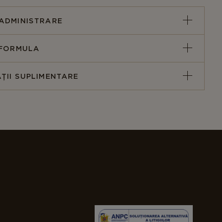
lismul normal al homocisteinei
. Colina ajută la
rtul grăsimilor, inclusiv al colesterolului și
ADMINISTRARE
ridelor, din ficat către celulele corpului,
uind astfel la prevenirea acumulării de grăsimi în
 FORMULA
lul
(cunoscut și ca
Vitamina B8
) este o substanță
ȚII SUPLIMENTARE
lubilă care face parte din structura fiecărei
e celulare. Acționează în mod similar colinei și,
ate fi sintetizat de organism, rămâne un nutrient
 pentru sănătatea generală.
onina
este un
aminoacid esențial
, implicat în
 proteinelor și peptidelor. Aminoacizii esențiali nu
produși de organism și trebuie asigurați prin dietă.
 stau la baza formării
hormonilor, enzimelor,
ansmițătorilor, anticorpilor și a moleculelor
ortoare de nutrienți
.