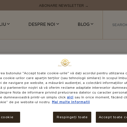
ABONARE NEWSLETTER →
LIU
DESPRE NOI
BLOG
rea metabolismului
LIPO
rea butonului "Accept toate cookie-urile" vă dați acordul pentru utilizarea 
a cookie-urilor care aparțin terților (sau tehnologii similare) în scopul îmbun
(FACT
i de navigare pe website, a măsurării audienței, a colectării informațiilor u
ă și partenerilor noștri să vă oferim reclame adaptate intereselor dumneavo
despre Nota de informare privind prelucrarea datelor cu caracter personal 
le dumneavoastră printr-un simplu click
aici
sau în orice moment, făcând cli
okie” de pe website-ul nostru.
Mai multe informatii
VEGAN
GL
F
i cookie
Respingeți toate
Accept toate c
Formu