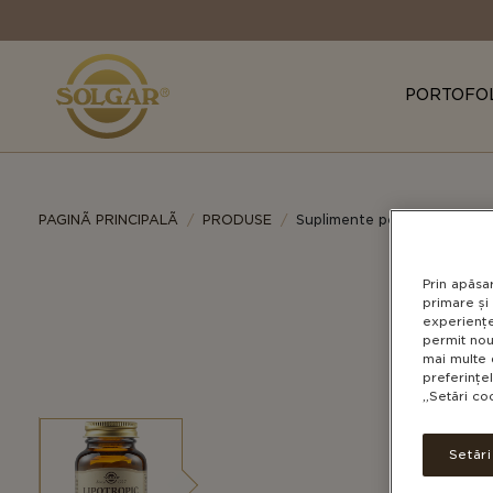
MAIN
NAVIGATION
PORTOFO
PAGINÃ PRINCIPALÃ
PRODUSE
Suplimente pentru accelera
Prin apăsa
primare și 
experiențe
permit nou
mai multe 
preferințe
„Setări co
Setăr