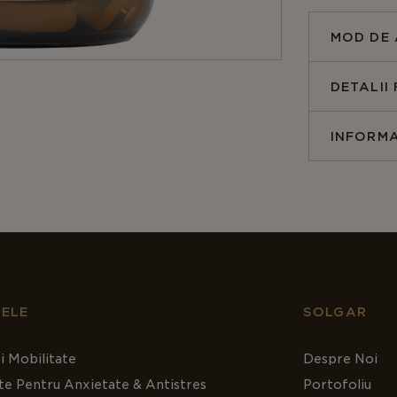
metabo
transpo
MOD DE 
triglice
contrib
DETALII
ficat.
Inozito
INFORMA
hidroso
membran
deși po
valoros
L-meti
sinteza
pot fi 
ELE
SOLGAR
Aceștia
neurotr
transp
i Mobilitate
Despre Noi
te Pentru Anxietate & Antistres
Portofoliu