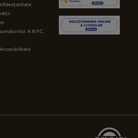
: SPMAPS, nr. AA7706/2014
nfidențialitate
diții
es
umatorilor A.N.P.C.
Accesibilitate