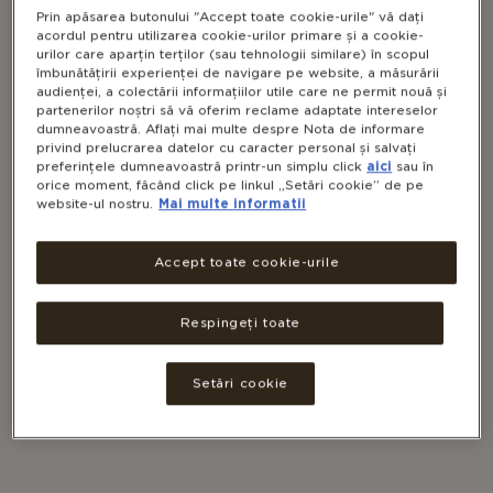
Prin apăsarea butonului "Accept toate cookie-urile" vă dați
acordul pentru utilizarea cookie-urilor primare și a cookie-
urilor care aparțin terților (sau tehnologii similare) în scopul
îmbunătățirii experienței de navigare pe website, a măsurării
audienței, a colectării informațiilor utile care ne permit nouă și
partenerilor noștri să vă oferim reclame adaptate intereselor
dumneavoastră. Aflați mai multe despre Nota de informare
privind prelucrarea datelor cu caracter personal și salvați
GENTLE IRON 20 MG (FIER CU
preferințele dumneavoastră printr-un simplu click
aici
sau în
orice moment, făcând click pe linkul „Setări cookie” de pe
ACȚIUNE BLÂNDĂ)
website-ul nostru.
Mai multe informatii
Accept toate cookie-urile
Respingeți toate
VEGAN
NON-GMO
GLUTEN FREE
DAIRY FREE
Setări cookie
KOSHER