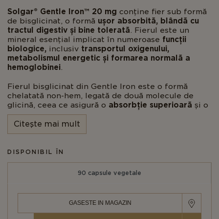
Solgar® Gentle Iron™ 20 mg
conține fier sub formă
de bisglicinat, o formă
ușor absorbită, blândă cu
tractul digestiv și bine tolerată
. Fierul este un
mineral esențial implicat în numeroase
funcții
biologice,
inclusiv
transportul oxigenului,
metabolismul energetic și formarea normală a
hemoglobinei
.
Fierul bisglicinat din Gentle Iron este o formă
chelatată non-hem, legată de două molecule de
glicină, ceea ce asigură o
absorbție superioară
și o
tolerabilitate digestivă mai bună
. Spre deosebire
de formele anorganice de fier, Gentle Iron reduce
Citeşte mai mult
riscul de disconfort gastrointestinal, oferind un
2
supliment eficient și delicat pentru organism
.
DISPONIBIL ÎN
Administrarea regulată a Gentle Iron sprijină
menținerea nivelurilor optime de fier, contribuind
90 capsule vegetale
la sănătatea generală și bunăstarea zilnică.
Beneficii:
GASESTE IN MAGAZIN