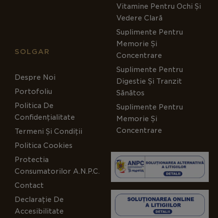
Vitamine Pentru Ochi Și
Vedere Clară
Suplimente Pentru
Memorie Și
SOLGAR
Concentrare
Suplimente Pentru
Despre Noi
Digestie Și Tranzit
Portofoliu
Sănătos
Politica De
Suplimente Pentru
Confidențialitate
Memorie Și
Concentrare
Termeni Și Condiții
Politica Cookies
Protectia
Consumatorilor A.N.P.C.
Contact
Declarație De
Accesibilitate