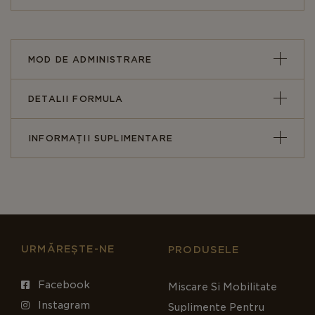
Suplimentele alimentare nu trebuie să înlocuiască
o alimentație variată și echilibrată și un stil de viață
sănătos.
MOD DE ADMINISTRARE
Notificare SNPMAPS NR. AA 8388/2015
DETALII FORMULA
INFORMAȚII SUPLIMENTARE
URMĂREȘTE-NE
PRODUSELE
Facebook
Miscare Si Mobilitate
Instagram
Suplimente Pentru