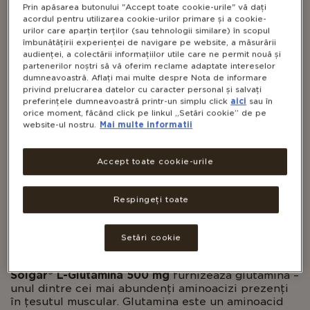
Prin apăsarea butonului "Accept toate cookie-urile" vă dați
acordul pentru utilizarea cookie-urilor primare și a cookie-
urilor care aparțin terților (sau tehnologii similare) în scopul
îmbunătățirii experienței de navigare pe website, a măsurării
audienței, a colectării informațiilor utile care ne permit nouă și
partenerilor noștri să vă oferim reclame adaptate intereselor
dumneavoastră. Aflați mai multe despre Nota de informare
privind prelucrarea datelor cu caracter personal și salvați
preferințele dumneavoastră printr-un simplu click
aici
sau în
L-GLUTAMINĂ 500 MG
orice moment, făcând click pe linkul „Setări cookie” de pe
website-ul nostru.
Mai multe informatii
Accept toate cookie-urile
VEGAN
NON-GMO
GLUTEN FREE
DAIRY FREE
Respingeți toate
KOSHER
Setări cookie
Solgar® L-Glutamină 500 mg
furnizează glutamină –
unul dintre cei mai abundenți aminoacizi prezenți
în țesutul muscular. Glutamina este un aminoacid