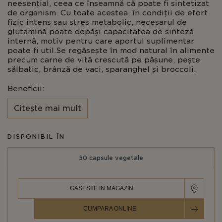
neesențial, ceea ce înseamnă că poate fi sintetizat
de organism. Cu toate acestea, în condiții de efort
fizic intens sau stres metabolic, necesarul de
glutamină poate depăși capacitatea de sinteză
internă, motiv pentru care aportul suplimentar
poate fi util.Se regăsește în mod natural în alimente
precum carne de vită crescută pe pășune, pește
sălbatic, brânză de vaci, sparanghel și broccoli.
Beneficii:
Citeşte mai mult
Aminoacid neesențial, sintetizat de organism
Susține
necesarul în perioade de efort
DISPONIBIL ÎN
intens
50 capsule vegetale
Potrivit pentru persoane active
în cazul în
care este nevoie
GASESTE IN MAGAZIN
Compatibil cu dietele
vegană
și
vegetariană
CUMPARA ONLINE
Certificat
Kosher