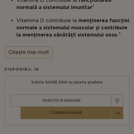
Vitamina D contribuie la
funcționarea
normală a sistemului imunitar
²
Vitamina D contribuie la
menținerea funcției
normale a sistemului muscular și contribuie
la menținerea sănătății sistemului osos
.³
Formulă lichidă ușor de administrat, cu
gust
Citeşte mai mult
plăcut de portocală din aroma naturală
Potrivit pentru
vegetarieni
DISPONIBIL ÎN
Vitamina D3 Lichidă
furnizează o doză concentrată
Solutie lichidă 59ml cu pipeta gradate
de 2500 UI de vitamina D3, sub formă lichidă, cu un
gust plăcut de portocală. Această prezentare este
ideală pentru persoanele care întâmpină dificultăți
GASESTE IN MAGAZIN
la înghițirea comprimatelor sau capsulelor, oferind
o alternativă delicioasă și ușor de administrat.
CUMPARA ONLINE
Importanța vitaminei D3
: Vitamina D este un
nutrient
esențial, unic prin faptul că nu provine în
principal din alimentație, ci este sintetizată în piele