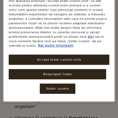
Prin apăsarea butonului "Accept toate cookie-urile" vă dați
acordul pentru utilizarea cookie-urilor primare și a cookie-
urilor care aparțin terților (sau tehnologii similare) în scopul
îmbunătățirii experienței de navigare pe website, a măsurării
audienței, a colectării informațiilor utile care ne permit nouă și
partenerilor noștri să vă oferim reclame adaptate intereselor
dumneavoastră. Aflați mai multe despre Nota de informare
privind prelucrarea datelor cu caracter personal și salvați
preferințele dumneavoastră printr-un simplu click
aici
sau în
VITAMINA D3 LICHIDĂ 2500IU
orice moment, făcând click pe linkul „Setări cookie” de pe
website-ul nostru.
Mai multe informatii
(62,5 ΜG)
Accept toate cookie-urile
Respingeți toate
KOSHER
GLUTEN FREE
DAIRY FREE
Setări cookie
Conține
2500 UI (62.5 μg) de vitamina D3
bioactivă
, gata de utilizare de către
organism¹