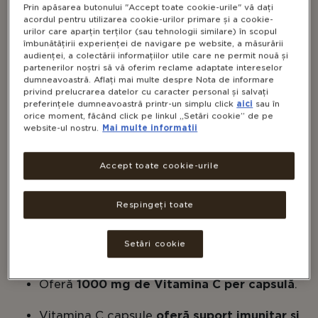
Prin apăsarea butonului "Accept toate cookie-urile" vă dați
acordul pentru utilizarea cookie-urilor primare și a cookie-
urilor care aparțin terților (sau tehnologii similare) în scopul
îmbunătățirii experienței de navigare pe website, a măsurării
audienței, a colectării informațiilor utile care ne permit nouă și
partenerilor noștri să vă oferim reclame adaptate intereselor
dumneavoastră. Aflați mai multe despre Nota de informare
privind prelucrarea datelor cu caracter personal și salvați
preferințele dumneavoastră printr-un simplu click
aici
sau în
VITAMINA C 1000 MG
orice moment, făcând click pe linkul „Setări cookie” de pe
website-ul nostru.
Mai multe informatii
Accept toate cookie-urile
VEGAN
NON-GMO
GLUTEN FREE
DAIRY FREE
Respingeți toate
KOSHER
Setări cookie
Oferă
1000 mg de Vitamina C per capsulă
.
Vitamina C capsule
oferă suport imunitar și