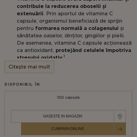
contribuie la reducerea oboselii și
extenuării
. Prin aportul de vitamina C
capsule, organismul beneficiază de sprijin
pentru
formarea normală a colagenului
și
sănătatea oaselor, dinților, gingiilor și pielii.
De asemenea, vitamina C capsule acționează
ca antioxidant,
protejând celulele împotriva
1
stresului oxidativ
.
Citeşte mai mult
Capsulă vegetală ușor de înghițit.
Potrivit pentru și
Vegane
.
DISPONIBIL ÎN
Solgar® Vitamina C 1000 mg
este un supliment
100 capsule
care furnizează 1000 mg de Vitamina C per capsulă.
Acest nutrient esențial joacă un rol cheie în
funționarea normală a sistemului imunitar,
GASESTE IN MAGAZIN
reducerea oboselii și extenuării, formarea normală
a colagenului și protecția celulară împotriva
CUMPARA ONLINE
stresului oxidativ. O capsulă pe zi oferă beneficiile