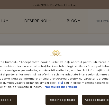
ABONARE NEWSLETTER →
LIU
DESPRE NOI
BLOG
e puternică
+ ÎNCĂ O CATEGORIE
VITAM
rea butonului "Accept toate cookie-urile" vă dați acordul pentru utilizarea 
a cookie-urilor care aparțin terților (sau tehnologii similare) în scopul îmbun
i de navigare pe website, a măsurării audienței, a colectării informațiilor u
ă și partenerilor noștri să vă oferim reclame adaptate intereselor dumneavo
despre Nota de informare privind prelucrarea datelor cu caracter personal 
le dumneavoastră printr-un simplu click
aici
sau în orice moment, făcând cli
okie” de pe website-ul nostru.
Mai multe informatii
V
NON-GMO
Oferă
i cookie
Respingeți toate
Accept toate c