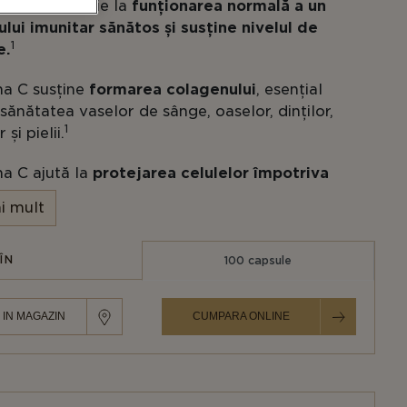
a C contribuie la
funționarea normală a un
lui imunitar sănătos și susține nivelul de
1
e.
na C susține
formarea colagenului
, esențial
sănătatea vaselor de sânge, oaselor, dinților,
1
 și pielii.
a C ajută la
protejarea celulelor împotriva
1
ui oxidativ
.
i mult
 vegetală ușor de înghițit.
ÎN
100 capsule
t pentru dietele
Kosher și Vegane
.
tamina C 500
mg este un supliment care
 IN MAGAZIN
CUMPARA ONLINE
500 mg de Vitamina C per capsulă
. Acest
nțial joacă un rol cheie în susținerea funcției
munitar, producția de energie, sinteza colagenului
 celulară. O capsulă pe zi oferă beneficiile