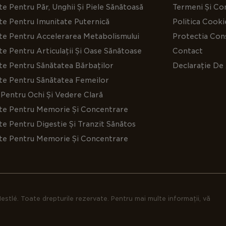
e Pentru Păr, Unghii Și Piele Sănătoasă
Termeni Și Con
Formar
te Pentru Imunitate Puternică
Politica Cooki
esenția
te Pentru Accelerarea Metabolismului
Protectia Cons
sânge.
e Pentru Articulații Și Oase Sănătoase
Contact
Protecț
te Pentru Sănătatea Bărbaților
Declarație De 
puterni
te Pentru Sănătatea Femeilor
Produc
Pentru Ochi Și Vedere Clară
care es
te Pentru Memorie Și Concentrare
mitocon
e Pentru Digestie Și Tranzit Sănătos
te Pentru Memorie Și Concentrare
Absorbț
susținâ
Solgar® Vit
C într-o cap
estlé. Toate drepturile rezervate. Pentru mai multe informații, vă
care doresc 
producția de