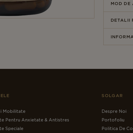
MOD DE 
Vitaminei C,
combaterea s
DETALII
Vitamina C,
este o vitam
INFORMA
produce, ce
alimentare p
2
broccoli.
An
dependență 
limitată, po
Un aport ins
cunoscută s
ELE
SOLGAR
Studiile ști
i Mobilitate
Despre Noi
Suport
te Pentru Anxietate & Antistres
Portofoliu
celulel
susține
te Speciale
Politica De Co