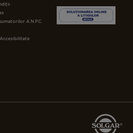
diții
ea colagenului
: Susține producția de colagen,
es
l pentru sănătatea pielii, articulațiilor și vaselor de
7
umatorilor A.N.P.C.
ia celulară
: Acționează ca un antioxidant
Accesibilitate
1
c pentru a proteja împotriva stresului oxidativ.
ția de energie
: Susține producția de L-Carnitină,
te implicată în producerea ATP-ului în
8
drii.
ia fierului
: Îmbunătățește absorbția fierului,
9
nd astfel sănătatea generală.
amina C 500 mg oferă o doză mare de Vitamina
sulă vegetală ușor de înghițit, perfectă pentru cei
să mențină sănătatea imunitară, să sprijine
 colagen și să protejeze celulele de stresul