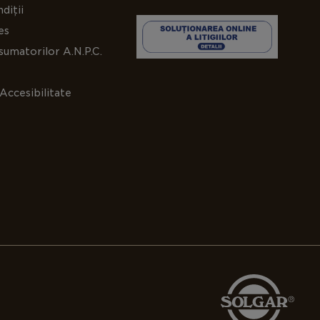
diții
es
umatorilor A.N.P.C.
Accesibilitate