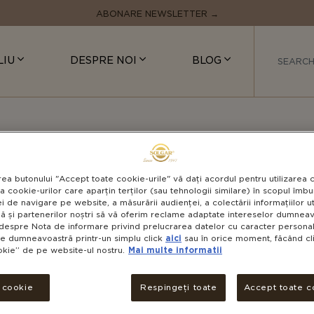
ABONARE NEWSLETTER →
LIU
DESPRE NOI
BLOG
ii și piele sănătoasă
+ 2 ALTE CATEGORII
MSM 
rea butonului "Accept toate cookie-urile" vă dați acordul pentru utilizarea 
a cookie-urilor care aparțin terților (sau tehnologii similare) în scopul îmbun
i de navigare pe website, a măsurării audienței, a colectării informațiilor u
ă și partenerilor noștri să vă oferim reclame adaptate intereselor dumneavo
despre Nota de informare privind prelucrarea datelor cu caracter personal 
le dumneavoastră printr-un simplu click
aici
sau în orice moment, făcând cli
okie” de pe website-ul nostru.
Mai multe informatii
V
NON-GMO
Solgar® MS
i cookie
Respingeți toate
Accept toate c
standardiz