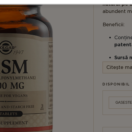
natural pe 
abundent mi
Beneficii:
Conțin
patent
Sursă n
Citeşte ma
Potrivi
Kosher
DISPONIBIL 
Notificare
GASESTE