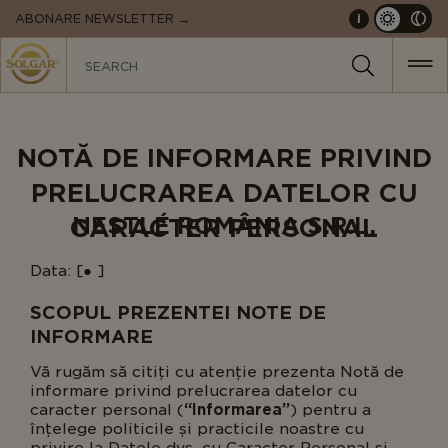
MAIN
ABONARE NEWSLETTER →
i
NAVIGATION
NOTĂ DE INFORMARE PRIVIND
PRELUCRAREA DATELOR CU
NESTLÉ ROMÂNIA S.R.L.
CARACTER PERSONAL
Data: [● ]
SCOPUL PREZENTEI NOTE DE
INFORMARE
Vă rugăm să citiți cu atenție prezenta Notă de
informare privind prelucrarea datelor cu
caracter personal (
“Informarea”
) pentru a
înțelege politicile și practicile noastre cu