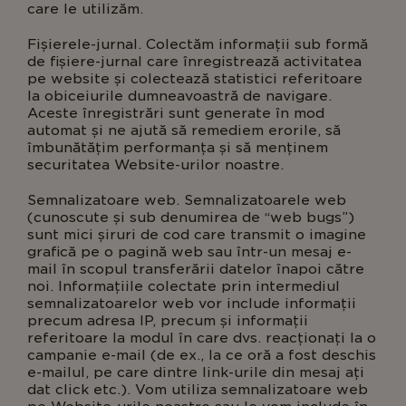
care le utilizăm.
Fișierele-jurnal. Colectăm informații sub formă
de fișiere-jurnal care înregistrează activitatea
pe website și colectează statistici referitoare
la obiceiurile dumneavoastră de navigare.
Aceste înregistrări sunt generate în mod
automat și ne ajută să remediem erorile, să
îmbunătățim performanța și să menținem
securitatea Website-urilor noastre.
Semnalizatoare web. Semnalizatoarele web
(cunoscute și sub denumirea de “web bugs”)
sunt mici șiruri de cod care transmit o imagine
grafică pe o pagină web sau într-un mesaj e-
mail în scopul transferării datelor înapoi către
noi. Informațiile colectate prin intermediul
semnalizatoarelor web vor include informații
precum adresa IP, precum și informații
referitoare la modul în care dvs. reacționați la o
campanie e-mail (de ex., la ce oră a fost deschis
e-mailul, pe care dintre link-urile din mesaj ați
dat click etc.). Vom utiliza semnalizatoare web