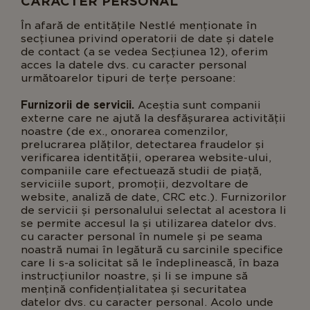
CARACTER PERSONAL
În afară de entitățile Nestlé menționate în
secțiunea privind operatorii de date și datele
de contact (a se vedea Secțiunea 12), oferim
acces la datele dvs. cu caracter personal
următoarelor tipuri de terțe persoane:
Furnizorii de servicii.
Aceștia sunt companii
externe care ne ajută la desfășurarea activității
noastre (de ex., onorarea comenzilor,
prelucrarea plăților, detectarea fraudelor și
verificarea identității, operarea website-ului,
companiile care efectuează studii de piață,
serviciile suport, promoții, dezvoltare de
website, analiză de date, CRC etc.). Furnizorilor
de servicii și personalului selectat al acestora li
se permite accesul la și utilizarea datelor dvs.
cu caracter personal în numele și pe seama
noastră numai în legătură cu sarcinile specifice
care li s-a solicitat să le îndeplinească, în baza
instrucțiunilor noastre, și li se impune să
mențină confidențialitatea și securitatea
datelor dvs. cu caracter personal. Acolo unde