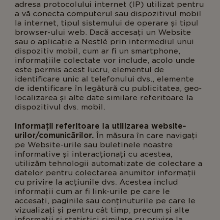
adresa protocolului internet (IP) utilizat pentru
a vă conecta computerul sau dispozitivul mobil
la internet, tipul sistemului de operare și tipul
browser-ului web. Dacă accesați un Website
sau o aplicație a Nestlé prin intermediul unui
dispozitiv mobil, cum ar fi un smartphone,
informațiile colectate vor include, acolo unde
este permis acest lucru, elementul de
identificare unic al telefonului dvs., elemente
de identificare în legătură cu publicitatea, geo-
localizarea și alte date similare referitoare la
dispozitivul dvs. mobil.
Informații referitoare la utilizarea website-
urilor/comunicărilor.
În măsura în care navigați
pe Website-urile sau buletinele noastre
informative și interacționați cu acestea,
utilizăm tehnologii automatizate de colectare a
datelor pentru colectarea anumitor informații
cu privire la acțiunile dvs. Acestea includ
informații cum ar fi link-urile pe care le
accesați, paginile sau conținuturile pe care le
vizualizați și pentru cât timp, precum și alte
informații și statistici similare cu privire la