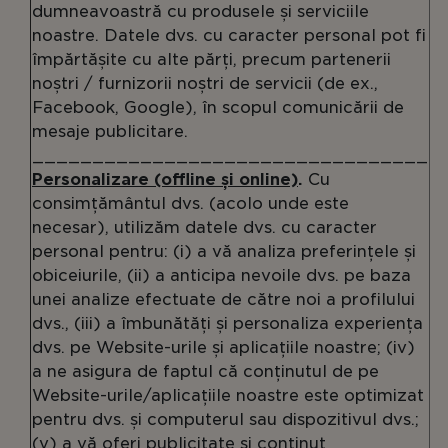
dumneavoastră cu produsele și serviciile
noastre. Datele dvs. cu caracter personal pot fi
împărtășite cu alte părți, precum partenerii
noștri / furnizorii noștri de servicii (de ex.,
Facebook, Google), în scopul comunicării de
mesaje publicitare.
_________________________________
Personalizare (offline și online)
.
Cu
consimțământul dvs. (acolo unde este
necesar), utilizăm datele dvs. cu caracter
personal pentru: (i) a vă analiza preferințele și
obiceiurile, (ii) a anticipa nevoile dvs. pe baza
unei analize efectuate de către noi a profilului
dvs., (iii) a îmbunătăți și personaliza experiența
dvs. pe Website-urile și aplicațiile noastre; (iv)
a ne asigura de faptul că conținutul de pe
Website-urile/aplicațiile noastre este optimizat
pentru dvs. și computerul sau dispozitivul dvs.;
(v) a vă oferi publicitate și conținut