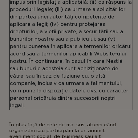
impus prin legislația aplicabilă; (ii) ca răspuns la
proceduri legale; (iii) ca urmare a solicitărilor
din partea unei autorități competente de
aplicare a legii; (iv) pentru protejarea
drepturilor, a vieții private, a securității sau a
bunurilor noastre sau a publicului; sau (v)
pentru punerea în aplicare a termenilor oricărui
acord sau a termenilor aplicabili Website-ului
nostru. În continuare, în cazul în care Nestlé
sau bunurile acesteia sunt achiziționate de
către, sau în caz de fuziune cu, o altă
companie, inclusiv ca urmare a falimentului,
vom pune la dispoziție datele dvs. cu caracter
personal oricăruia dintre succesorii noștri
legali.
În plus față de cele de mai sus, atunci când
organizăm sau participăm la un anumit
eveniment social, de business sau alt