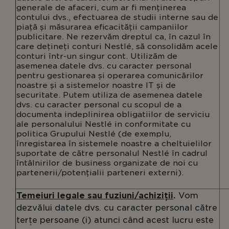
generale de afaceri, cum ar fi menținerea
contului dvs., efectuarea de studii interne sau de
piață și măsurarea eficacității campaniilor
publicitare. Ne rezervăm dreptul ca, în cazul în
care dețineți conturi Nestlé, să consolidăm acele
conturi într-un singur cont. Utilizăm de
asemenea datele dvs. cu caracter personal
pentru gestionarea și operarea comunicărilor
noastre și a sistemelor noastre IT și de
securitate. Putem utiliza de asemenea datele
dvs. cu caracter personal cu scopul de a
documenta indeplinirea obligatiilor de serviciu
ale personalului Nestlé in conformitate cu
politica Grupului Nestlé (de exemplu,
înregistarea în sistemele noastre a cheltuielilor
suportate de către personalul Nestlé în cadrul
întâlnirilor de business organizate de noi cu
partenerii/potențialii parteneri externi).
Temeiuri legale sau fuziuni/achiziții
.
Vom
dezvălui datele dvs. cu caracter personal către
terțe persoane (i) atunci când acest lucru este