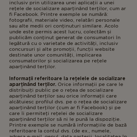
inclusiv prin utilizarea unei aplicații a unei
rețele de socializare aparținând terților, cum ar
fi Facebook. Printre exemple se numără:
fotografii, materiale video, relatări personale
sau alte medii ori conținuturi similare. Acolo
unde este permis acest lucru, colectăm și
publicăm conținut generat de consumatori în
legătură cu o varietate de activități, inclusiv
concursuri și alte promoții, funcții website
destinate unor comunități, implicarea
consumatorilor și socializarea pe rețele
aparținând terților.
Informații referitoare la rețelele de socializare
aparținând terților.
Orice informații pe care le
distribuiți public pe o rețea de socializare
aparținând terților sau orice informații care
alcătuiesc profilul dvs. pe o rețea de socializare
aparținând terților (cum ar fi Facebook) și pe
care îi permiteți rețelei de socializare
aparținând terților să ni le pună la dispoziție.
Printre exemple se numără informațiile de bază
referitoare la contul dvs. (de ex., numele,
adresa e-mail, genul, data nașterii, localitatea în