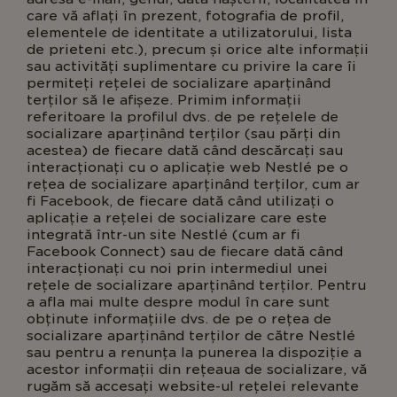
care vă aflați în prezent, fotografia de profil,
elementele de identitate a utilizatorului, lista
de prieteni etc.), precum și orice alte informații
sau activități suplimentare cu privire la care îi
permiteți rețelei de socializare aparținând
terților să le afișeze. Primim informații
referitoare la profilul dvs. de pe rețelele de
socializare aparținând terților (sau părți din
acestea) de fiecare dată când descărcați sau
interacționați cu o aplicație web Nestlé pe o
rețea de socializare aparținând terților, cum ar
fi Facebook, de fiecare dată când utilizați o
aplicație a rețelei de socializare care este
integrată într-un site Nestlé (cum ar fi
Facebook Connect) sau de fiecare dată când
interacționați cu noi prin intermediul unei
rețele de socializare aparținând terților. Pentru
a afla mai multe despre modul în care sunt
obținute informațiile dvs. de pe o rețea de
socializare aparținând terților de către Nestlé
sau pentru a renunța la punerea la dispoziție a
acestor informații din rețeaua de socializare, vă
rugăm să accesați website-ul rețelei relevante