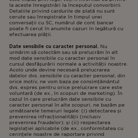
la aceste înregistrări la începutul convorbirii.
Detaliile privind cardurile de plată nu sunt
cerute sau înregistrate în timpul unei
conversații cu SC, numărul de cont bancar
poate fi cerut în anumite cazuri în legătură cu
efectuarea plății.
Date sensibile cu caracter personal.
Nu
urmărim să colectăm sau să prelucrăm în alt
mod date sensibile cu caracter personal în
cursul desfășurării normale a activității noastre.
Acolo unde devine necesară prelucrarea
datelor dvs. sensibile cu caracter personal, din
orice motiv, ne vom baza pe consimțământul
dvs. expres pentru orice prelucrare care este
voluntară (de ex., în scopuri de marketing). În
cazul în care prelucrăm date sensibile cu
caracter personal în alte scopuri, ne bazăm pe
următoarele temeiuri legale: (i) detectarea și
prevenirea infracționalității (inclusiv
prevenirea fraudelor); și (ii) respectarea
legislației aplicabile (de ex., conformitatea cu
cerințele noastre de raportare privind