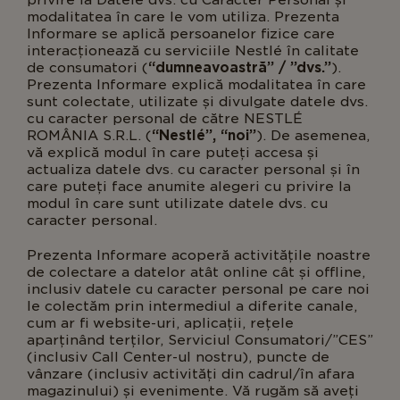
privire la Datele dvs. cu Caracter Personal și
modalitatea în care le vom utiliza. Prezenta
Informare se aplică persoanelor fizice care
interacționează cu serviciile Nestlé în calitate
de consumatori (
“dumneavoastră” / ”dvs.”
).
Prezenta Informare explică modalitatea în care
sunt colectate, utilizate și divulgate datele dvs.
cu caracter personal de către NESTLÉ
ROMÂNIA S.R.L. (
“Nestlé”, “noi”
). De asemenea,
vă explică modul în care puteți accesa și
actualiza datele dvs. cu caracter personal și în
care puteți face anumite alegeri cu privire la
modul în care sunt utilizate datele dvs. cu
caracter personal.
Prezenta Informare acoperă activitățile noastre
de colectare a datelor atât online cât și offline,
inclusiv datele cu caracter personal pe care noi
le colectăm prin intermediul a diferite canale,
cum ar fi website-uri, aplicații, rețele
aparținând terților, Serviciul Consumatori/”CES”
(inclusiv Call Center-ul nostru), puncte de
vânzare (inclusiv activități din cadrul/în afara
magazinului) și evenimente. Vă rugăm să aveți