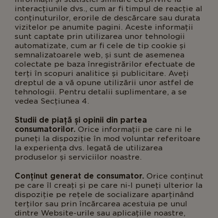
interacțiunile dvs., cum ar fi timpul de reacție al
conținuturilor, erorile de descărcare sau durata
vizitelor pe anumite pagini. Aceste informații
sunt captate prin utilizarea unor tehnologii
automatizate, cum ar fi cele de tip cookie și
semnalizatoarele web, și sunt de asemenea
colectate pe baza înregistrărilor efectuate de
terți în scopuri analitice și publicitare. Aveți
dreptul de a vă opune utilizării unor astfel de
tehnologii. Pentru detalii suplimentare, a se
vedea Secțiunea 4.
Studii de piață și opinii din partea
consumatorilor.
Orice informații pe care ni le
puneți la dispoziție în mod voluntar referitoare
la experiența dvs. legată de utilizarea
produselor și serviciilor noastre.
Conținut generat de consumator.
Orice conținut
pe care îl creați și pe care ni-l puneți ulterior la
dispoziție pe rețele de socializare aparținând
terților sau prin încărcarea acestuia pe unul
dintre Website-urile sau aplicațiile noastre,