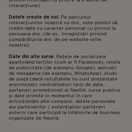
primim informații cu privire la o astfel de
interacțiune).
Datele create de noi.
Pe parcursul
interacțiunilor noastre cu dvs., este posibil să
creăm date cu caracter personal cu privire la
persoana dvs. (de ex., înregistrări privind
cumpărăturile dvs. de pe website-urile
noastre).
Date din alte surse.
Rețele de socializare
aparținând terților (cum ar fi Facebook), rețele
de publicitate (de exemplu, Google), aplicații
de mesagerie (de exemplu, WhatsApp), studii
de piață (dacă rezultatele nu sunt prezentate
anonimizat), centralizatori terți de date,
parteneri promoționali ai Nestlé, surse publice
și date primite în momentul în care
achiziționăm alte companii, datele personale
ale partenerilor / potențialilor parteneri
externi care participă la întâlnirile de business
organizate de Nestlé.