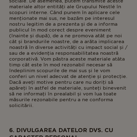
sociale. De asemenea, putem transmite aceste
materiale altor entități ale Grupului Nestlé în
scopuri interne. Când punem în aplicare cele
menționate mai sus, ne bazăm pe interesul
nostru legitim de a prezenta și de a informa
publicul în mod corect despre eveniment
(înainte și după), de a ne promova atât pe noi
cât și brandurile noastre, de a arăta implicarea
noastră în diverse activități cu impact social și /
sau de a evidenția responsabilitatea noastră
corporativă. Vom păstra aceste materiale atâta
timp cât este în mod rezonabil necesar să
îndeplinim scopurile de mai sus și le vom
conferi un nivel adecvat de atenție și protecție.
Dacă aveți motive pentru care nu doriți să
apăreți în astfel de materiale, sunteți binevenit
să ne informați în prealabil și vom lua toate
măsurile rezonabile pentru a ne conforma
solicitării.
6. DIVULGAREA DATELOR DVS. CU