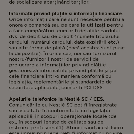
de socializare aparținând terților.
Informații privind plățile și informații financiare.
Orice informații care ne sunt necesare pentru a
onora o comandă sau pe care le utilizați pentru
a face cumpărături, cum ar fi detaliile cardului
dvs. de debit sau de credit (numele titularului
cardului, numărul cardului, data expirării etc.)
sau alte forme de plată (dacă acestea sunt puse
la dispoziție). În orice caz, noi sau furnizorul
nostru/furnizorii noștri de servicii de
prelucrare a informațiilor privind plățile
gestionează informațiile privind plățile și pe
cele financiare într-o manieră conformă cu
legislația, reglementările și standardele de
securitate aplicabile, cum ar fi PCI DSS.
Apelurile telefonice la Nestlé SC / CES.
Comunicările cu Nestlé SC pot fi înregistrate
sau ascultate în conformitate cu legislația
aplicabilă, în scopuri operaționale locale (de
ex., în scopuri legate de calitate sau de
instruire profesională). Atunci când acest lucru
este impus prin lege, veți fi informat cu privire