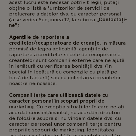
acest lucru este necesar potrivit legii, puteți
obține o listă a furnizorilor de servicii de
prelucrare a datelor dvs. cu caracter personal
(a se vedea Secțiunea 12, la rubrica
„Contactați-
ne”
).
Agențiile de raportare a
creditelor/recuperatoare de creanțe.
În măsura
permisă de legea aplicabilă, agențiile de
raportare a creditelor și cele de recuperare a
creanțelor sunt companii externe care ne ajută
în legătură cu verificarea bonității dvs. (în
special în legătură cu comenzile cu plată pe
bază de factură) sau cu colectarea creanțelor
noastre neîncasate.
Companii terțe care utilizează datele cu
caracter personal în scopuri proprii de
marketing.
Cu excepția situațiilor în care ne-ați
acordat consimțământul, nu acordăm drepturi
de folosire asupra și nu vindem datele dvs. cu
caracter personal unor companii terțe pentru
propriile scopuri de marketing. Identitatea
acestora va fi divulgată în momentul solicitării