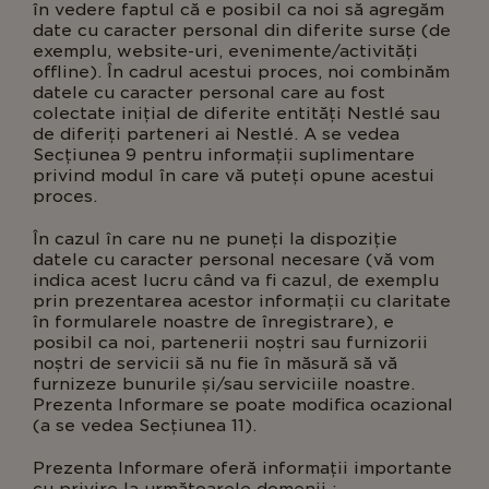
în vedere faptul că e posibil ca noi să agregăm
date cu caracter personal din diferite surse (de
exemplu, website-uri, evenimente/activități
offline). În cadrul acestui proces, noi combinăm
datele cu caracter personal care au fost
colectate inițial de diferite entități Nestlé sau
de diferiți parteneri ai Nestlé. A se vedea
Secțiunea 9 pentru informații suplimentare
privind modul în care vă puteți opune acestui
proces.
În cazul în care nu ne puneți la dispoziție
datele cu caracter personal necesare (vă vom
indica acest lucru când va fi cazul, de exemplu
prin prezentarea acestor informații cu claritate
în formularele noastre de înregistrare), e
posibil ca noi, partenerii noștri sau furnizorii
noștri de servicii să nu fie în măsură să vă
furnizeze bunurile și/sau serviciile noastre.
Prezenta Informare se poate modifica ocazional
(a se vedea Secțiunea 11).
Prezenta Informare oferă informații importante