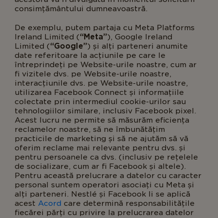
consimțământului dumneavoastră.
De exemplu, putem partaja cu Meta Platforms
Ireland Limited (
“Meta”
), Google Ireland
Limited (
“Google”
) și alți parteneri anumite
date referitoare la acțiunile pe care le
întreprindeți pe Website-urile noastre, cum ar
fi vizitele dvs. pe Website-urile noastre,
interacțiunile dvs. pe Website-urile noastre,
utilizarea Facebook Connect și informațiile
colectate prin intermediul cookie-urilor sau
tehnologiilor similare, inclusiv Facebook pixel.
Acest lucru ne permite să măsurăm eficiența
reclamelor noastre, să ne îmbunătățim
practicile de marketing și să ne ajutăm să vă
oferim reclame mai relevante pentru dvs. și
pentru persoanele ca dvs. (inclusiv pe rețelele
de socializare, cum ar fi Facebook și altele).
Pentru această prelucrare a datelor cu caracter
personal suntem operatori asociați cu Meta și
alți parteneri. Nestlé și Facebook li se aplică
acest
Acord
care determină responsabilitățile
fiecărei părți cu privire la prelucrarea datelor