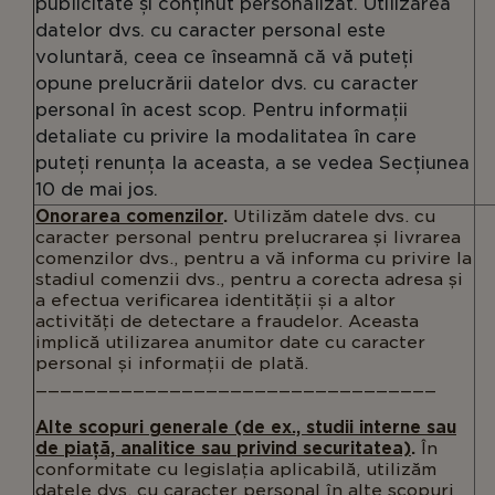
publicitate și conținut personalizat. Utilizarea
datelor dvs. cu caracter personal este
voluntară, ceea ce înseamnă că vă puteți
opune prelucrării datelor dvs. cu caracter
personal în acest scop. Pentru informații
detaliate cu privire la modalitatea în care
puteți renunța la aceasta, a se vedea Secțiunea
10 de mai jos.
Onorarea comenzilor
.
Utilizăm datele dvs. cu
caracter personal pentru prelucrarea și livrarea
comenzilor dvs., pentru a vă informa cu privire la
stadiul comenzii dvs., pentru a corecta adresa și
a efectua verificarea identității și a altor
activități de detectare a fraudelor. Aceasta
implică utilizarea anumitor date cu caracter
personal și informații de plată.
_________________________________
Alte scopuri generale (de ex., studii interne sau
de piață, analitice sau privind securitatea)
.
În
conformitate cu legislația aplicabilă, utilizăm
datele dvs. cu caracter personal în alte scopuri