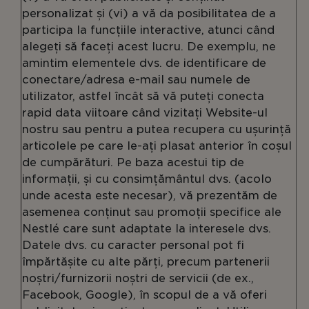
personalizat și (vi) a vă da posibilitatea de a
participa la funcțiile interactive, atunci când
alegeți să faceți acest lucru. De exemplu, ne
amintim elementele dvs. de identificare de
conectare/adresa e-mail sau numele de
utilizator, astfel încât să vă puteți conecta
rapid data viitoare când vizitați Website-ul
nostru sau pentru a putea recupera cu ușurință
articolele pe care le-ați plasat anterior în coșul
de cumpărături. Pe baza acestui tip de
informații, și cu consimțământul dvs. (acolo
unde acesta este necesar), vă prezentăm de
asemenea conținut sau promoții specifice ale
Nestlé care sunt adaptate la interesele dvs.
Datele dvs. cu caracter personal pot fi
împărtășite cu alte părți, precum partenerii
noștri/furnizorii noștri de servicii (de ex.,
Facebook, Google), în scopul de a vă oferi