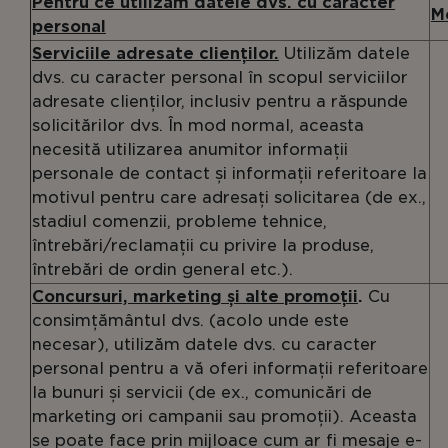
Pentru ce utilizăm datele dvs. cu caracter
M
personal
Serviciile adresate clienților.
Utilizăm datele
dvs. cu caracter personal în scopul serviciilor
adresate clienților, inclusiv pentru a răspunde
solicitărilor dvs. În mod normal, aceasta
necesită utilizarea anumitor informații
personale de contact și informații referitoare la
motivul pentru care adresați solicitarea (de ex.,
stadiul comenzii, probleme tehnice,
întrebări/reclamații cu privire la produse,
întrebări de ordin general etc.).
Concursuri, marketing și alte promoții
.
Cu
consimțământul dvs. (acolo unde este
necesar), utilizăm datele dvs. cu caracter
personal pentru a vă oferi informații referitoare
la bunuri și servicii (de ex., comunicări de
marketing ori campanii sau promoții). Aceasta
se poate face prin mijloace cum ar fi mesaje e-