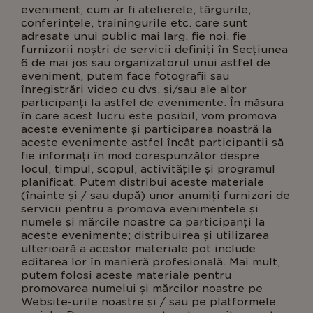
eveniment, cum ar fi atelierele, târgurile,
conferințele, trainingurile etc. care sunt
adresate unui public mai larg, fie noi, fie
furnizorii noștri de servicii definiți în Secțiunea
6 de mai jos sau organizatorul unui astfel de
eveniment, putem face fotografii sau
înregistrări video cu dvs. și/sau ale altor
participanți la astfel de evenimente. În măsura
în care acest lucru este posibil, vom promova
aceste evenimente și participarea noastră la
aceste evenimente astfel încât participanții să
fie informați în mod corespunzător despre
locul, timpul, scopul, activitățile și programul
planificat. Putem distribui aceste materiale
(înainte și / sau după) unor anumiți furnizori de
servicii pentru a promova evenimentele și
numele și mărcile noastre ca participanți la
aceste evenimente; distribuirea și utilizarea
ulterioară a acestor materiale pot include
editarea lor în manieră profesională. Mai mult,
putem folosi aceste materiale pentru
promovarea numelui și mărcilor noastre pe
Website-urile noastre și / sau pe platformele