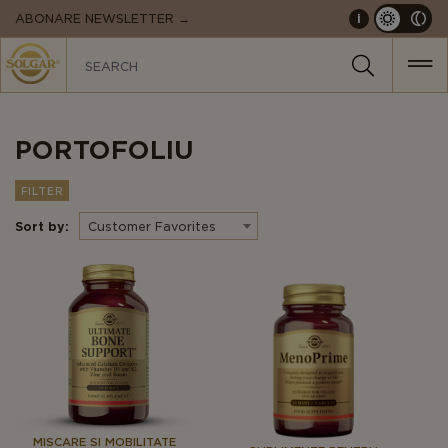
MAIN
ABONARE NEWSLETTER →
i
NAVIGATION
PORTOFOLIU
FILTER
Sort by:
Customer Favorites
MISCARE SI MOBILITATE