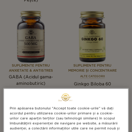
SUPLIMENTE PENTRU
SUPLIMENTE PENTRU
ANXIETATE & ANTISTRES
MEMORIE ȘI CONCENTRARE
GABA (Acidul gama-
ALTE CATEGORII
aminobutiric)
Ginkgo Biloba 60
Prin apăsarea butonului "Accept toate cookie-urile" vă dați
acordul pentru utilizarea cookie-urilor primare și a cookie-
urilor care aparțin terților (sau tehnologii similare) în scopul
îmbunătățirii experienței de navigare pe website, a măsurării
audienței, a colectării informațiilor utile care ne permit nouă și