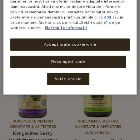
partenerilor noștri să vă oferim reclame adaptate intereselor
dumneavoastră. Aflați mai multe despre Nota de informare
privind prelucrarea datelor cu caracter personal și salvați
preferințele dumneavoastră printr-un simplu click
aici
sau în
SUPLIMENTE PENTRU PĂR,
SUPLIMENTE PENTRU PĂR,
orice moment, făcând click pe linkul „Setări cookie” de pe
UNGHII ȘI PIELE SĂNĂTOASĂ
UNGHII ȘI PIELE SĂNĂTOASĂ
website-ul nostru.
Mai multe informatii
ALTE CATEGORII
ALTE CATEGORII
Complex de
Glucosamine, Hyaluronic
Accept toate cookie-urile
Glucozamină cu MSM
Acid, Chondroitin, MSM
(Fără crustacee)
Complex
Respingeți toate
Setări cookie
SUPLIMENTE PENTRU
SUPLIMENTE PENTRU
ANXIETATE & ANTISTRES
ANXIETATE & ANTISTRES
Kangavites Berry
ALTE CATEGORII